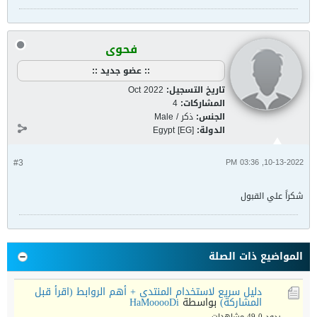
فحوى
:: عضو جديد ::
تاريخ التسجيل:
Oct 2022
المشاركات:
4
الجنس:
ذكر / Male
الدولة:
Egypt [EG]
#3
10-13-2022, 03:36 PM
شكراً علي القبول
المواضيع ذات الصلة
دليل سريع لاستخدام المنتدى + أهم الروابط (اقرأ قبل
المشاركة)
بواسطة
HaMooooDi
ردود 0
49 مشاهدات