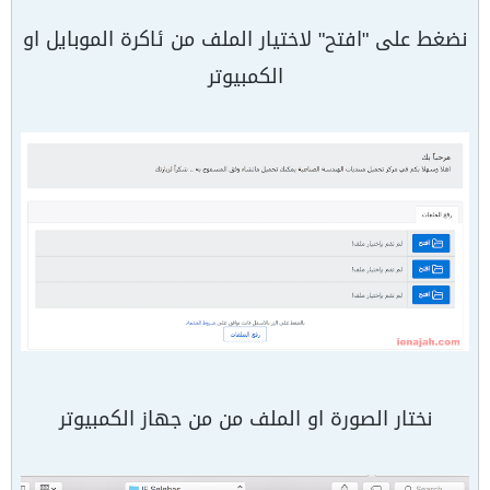
نضغط على "افتح" لاختيار الملف من ئاكرة الموبايل او
الكمبيوتر
نختار الصورة او الملف من من جهاز الكمبيوتر