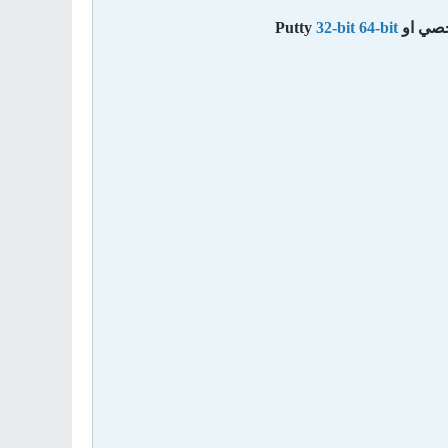
خصي
او
64-bit
32-bit
Putty