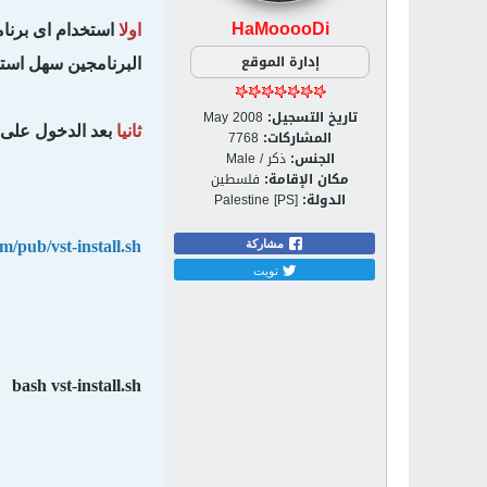
HaMooooDi
اولا
استخدام اى برنامج ssh client على سبيل 
إدارة الموقع
البرنامجين سهل است
تاريخ التسجيل:
May 2008
ثانيا
بعد الدخول على ا
المشاركات:
7768
الجنس:
ذكر / Male
مكان الإقامة:
فلسطين
الدولة:
Palestine [PS]
مشاركة
m/pub/vst-install.sh
تويت
bash vst-install.sh