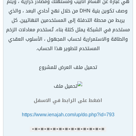
هي عبارة عن أقسام أنابيب ومستهلك ومصادر حرارية ، ويتم
وصف تكوين بنية DHN من خلال نهج أحادي البعد ، والذي
يربط من محطة التدفئة إلى المستخدمين النهائيين. كل
مستخدم في الشبكة يمثل كتلة بناء. تُستخدم معادلات الزخم
والطاقة والاستمرارية لحساب المجهول ، الأسلوب العقدي
المستخدم لتطوير هذا الحساب.
تحميل ملف العرض للمشروع
اضغط على الرابط في الاسفل
https://www.ienajah.com/up/do.php?id=793
=-=-=-=-=-=-=-=-=-=-=-=-