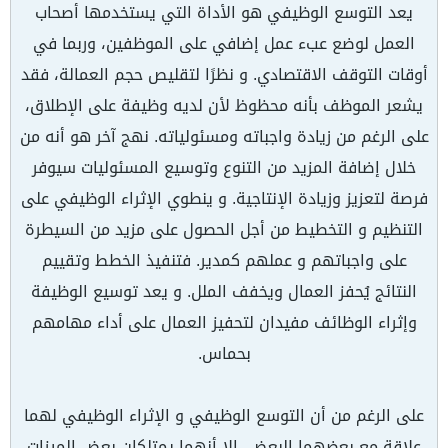
يعد التوسع الوظيفي هو الأداة التي يستخدمها أصحاب
العمل لوضع عبء عمل إضافي على الموظفين، وربما في
أوقات التوقف الاقتصادي. و نظرًا لتقليص حجم العمالة، فقد
يشعر الموظف بأنه محظوظ لأن لديه وظيفة على الإطلاق،
على الرغم من زيادة واجباته ومسئولياته. نهج آخر هو أنه من
خلال إضافة المزيد من التنوع وتوسيع المسئوليات سيوفر
فرصة لتعزيز وزيادة الإنتاجية. و ينطوي الإثراء الوظيفي على
التنظيم و التخطيط من أجل الحصول على مزيد من السيطرة
على واجباتهم و عملهم كمدير. فتنفيذ الخطط وتقييم
النتائج يُحفز العمال ويخفف الملل. و يعد توسيع الوظيفة
وإثراء الوظائف مفيدان لتحفيز العمال على أداء مهامهم
بحماس.
على الرغم من أن التوسع الوظيفي و الإثراء الوظيفي لهما
علاقة مع بعضهما البعض، إلا أنهما يمتلكان بعض الميزات