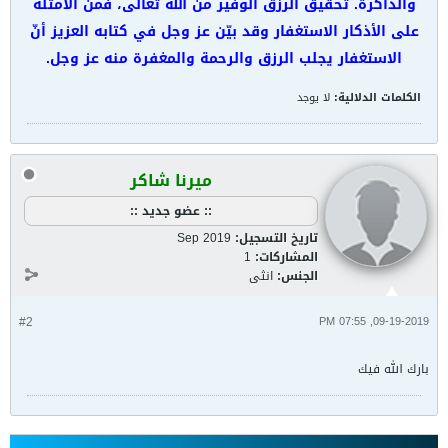
والذاكرة. تحقيق الرزق الوفير من الله تعالى، فمن الأمثلة
على الأذكار الاستغفار وقد بيّن عز وجل في كتابه العزيز أنّ
الاستغفار يجلب الرزق والرحمة والمغفرة منه عز وجل.
الكلمات الدلالية:
لا يوجد
ميرنا شاكر
:: عضو جديد ::
تاريخ التسجيل:
Sep 2019
المشاركات:
1
الجنس:
انثى
#2
09-19-2019, 07:55 PM
بارك الله فيك