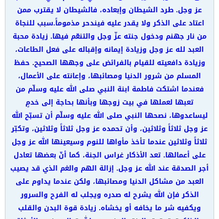
عز وجل. طرد الشيطان وإبعاده، فالشيطان لا يقترب ممن
اعتاد على الذكر ولا يقدر عليه فيندحر مذموماً
.
سبب للنجاة
من نار جهنم ودخول جنته عزّ وجل والتنعّم فيها. زيادة محبة
العبد لله عز وجل وزيادة إيمانه وإقباله على فعل الطاعات،
وزيادة دافعيته للقيام بالفرائض على وجهها الصحيح. حفظ
المسلم من شرور الدنيا ومصائبها، وإعانته على الأعمال،
فعندما اشتكت فاطمة ابنة النبي صلى الله عليه وسلّم من
تعبها لعملها في بيت زوجها وبأنها بحاجة إلى خدمٍ
ليساعدوها، نصحها النبي صلى الله عليه وسلّم أن تسبّح الله
عز وجل ثلاثاً وثلاثين، وأن تحمده عز وجل ثلاثاً وثلاثين، وتكبّر
ثلاثاً وثلاثين عندما تأخذ مأواها للنوم وسيعينها الله عز وجل
على أعمالها. تعد الأذكار غراس الجنة، كما أنّ بعضها تعادل
أجر الصدقة عند الله عز وجل. إزالة الهم والغم الذي قد يصيب
العبد من مشاكل الدنيا ومصائبها، ولكن عندما يداوم على
الذكر فإن الله يشرح له صدره ويجلب له الفرح والسرور
ويكفيه شر ما يخافه أو يخشاه. زيادة قوة البدن والقلب