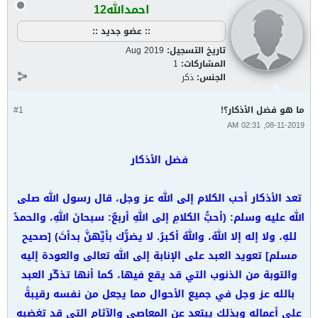
احمدالله12
:: عضو جديد ::
تاريخ التسجيل:
Aug 2019
المشاركات:
1
الجنس:
ذكر
ما هو فضل الأذكار؟!
#1
08-11-2019, 02:31 AM
فضل الأذكار
تعد الأذكار أحب الكلام إلى الله عز وجل، قال رسول الله صلى
الله عليه وسلم: (أحبُّ الكلامِ إلى اللهِ أربعٌ: سبحانَ اللهِ، والحمدُ
للهِ، ولا إله إلا اللهُ، واللهُ أكبرُ. لا يضرُّك بأيِّهنَّ بدأتَ) [صحيح
مسلم] تعويد العبد على الإنابة إلى الله تعالى والعودة إليه
والتوبة من الذنوب التي قد يقع فيها، كما أنها تذكّر العبد
بالله عز وجل في جميع الأحوال مما يجعل من نفسه رقيبةً
على أعماله وبذلك يبتعد عن المعاصي والآثام التي قد تغضبه