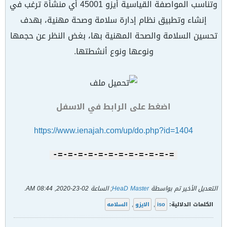
وتناسب المواصفة القياسية أيزو 45001 أي منشأة ترغب في
إنشاء وتطبيق نظام إدارة سلامة وصحة مهنية، بهدف
تحسين السلامة والصحة المهنية بها، بغض النظر عن حجمها
ونوعها ونوع أنشطتها.
اضغط على الرابط في الاسفل
https://www.ienajah.com/up/do.php?id=1404
=-=-=-=-=-=-=-=-=-=-=-=-
التعديل الأخير تم بواسطة
HeaD Master
; الساعة
02-23-2020, 08:44 AM
.
الكلمات الدلالية:
iso
,
الايزو
,
السلامه