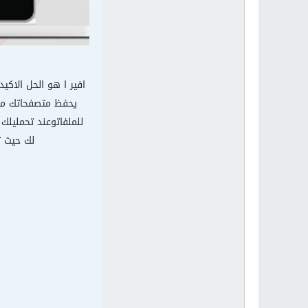
افير ا هو الحل الاك
يحفظ متصفحاتك من ا
للملفاتوعند تحمليلك
لك حيث ت