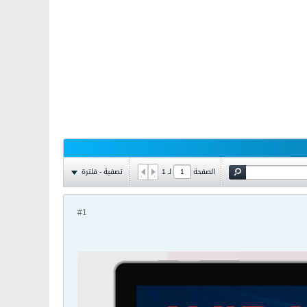
تصفية - فلترة
الصفحة
لـ
1
#1