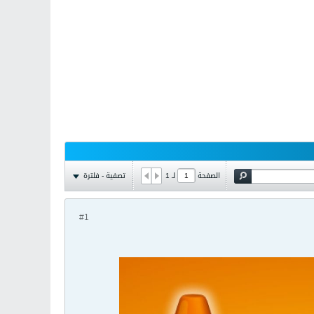
تصفية - فلترة
الصفحة
لـ
1
#1