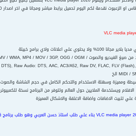
اشهر برامج الملتيميديا والاكثر استخدام ويق
2- مشغل قوي للعديد من صيغ الفيديو والصوت OV / 3GP, OGG / OGM
g DTS), Raw Audio: DTS, AAC, AC3/A52, Raw DV, FLAC, FLV (Flash),
MIDI  الخ
ونقدم لكم برنامج VLC media player 2020 بناء علي طلب استاذ حسن العرب