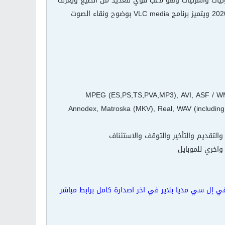
وم VLC media player 2020 بتشغيل جميع صيغ الصوتيات والمرئيات وهو لاعب قوي للعديد من الصيغ ويعرف
عند البعض باسم القرطاس او الزعبوت نقدمة لكم اليوم تحميل برابط مباشر ومجانا في اخر اصدار 2020 ويتميز برنامج VLC media بوضوح ونقاء الصوت
MPEG (ES,PS,TS,PVA,MP3), AVI, ASF / WMV / WMA, MP4 / M /
Annodex, Matroska (MKV), Real, WAV (includin
ي وهو طلب برنامج ڤي‌ إل‌ سي مديا بلاير في اخر اصدارة كامل برابط مباشر