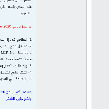
والصورة
ما يميز برنامج VLC media player 2020
1- البرنامج ڤي‌ إل‌ سي مديا بلاير مجانا 100% ولا يحتوي علي اعلانات ولاي برامج خبيثة
 MXF, Nut, Standard
/ SMF, Creative™ Voice
3- واجهة مستخدم بسيطة ومميزة وسهلة الاستخدام والتحكم الكامل في حجم الشاشة والصوت والتقديم والتأخير والتوقف والاستئناف
4- اشهر برامج تشغيل الافلام ويستخدمة الملايين حول العالم وتتوفر من البرنامج نسخة للكمبيوتر واخري للموبايل
5- بالاضافة الي القدرة علي تثبيت الاضافات واضافة الاغلفة والاشكال المميزة
ولكم جزيل الشكر