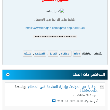
اضغط على الرابط في الاسفل
https://www.ienajah.com/up/do.php?id=1048
=-=-=-=-=-=-=-=-=-=-=-=-
الكلمات الدلالية:
nfpa
,
الاطفاء
,
الحريق
,
السلامه
,
شبكه
المواضيع ذات الصلة
الوقاية من الحوادث وإدارة السلامة في المصانع
بواسطة
HaMooooDi
ردود 0
68 مشاهدات
آخر مشاركة
08-10-2025, 06:43 PM