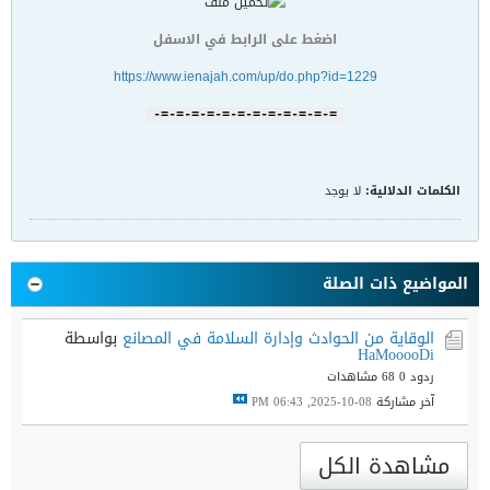
اضغط على الرابط في الاسفل
https://www.ienajah.com/up/do.php?id=1229
=-=-=-=-=-=-=-=-=-=-=-=-
الكلمات الدلالية:
لا يوجد
المواضيع ذات الصلة
الوقاية من الحوادث وإدارة السلامة في المصانع
بواسطة
HaMooooDi
ردود 0
68 مشاهدات
آخر مشاركة
08-10-2025, 06:43 PM
مشاهدة الكل