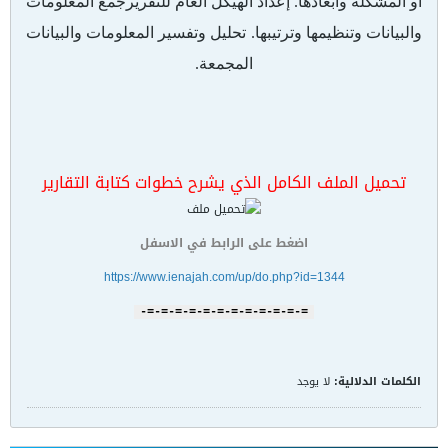
أو المشكلة وأبعادها
.
إعداد الهيكل العام للتقرير
جمع المعلومات
والبيانات وتنظيمها وترتيبها
.
تحليل وتفسير المعلومات والبيانات
المجمعة
.
تحميل الملف الكامل الذي يشرح خطوات كتابة التقارير
اضغط على الرابط في الاسفل
https://www.ienajah.com/up/do.php?id=1344
=-=-=-=-=-=-=-=-=-=-=-=-
الكلمات الدلالية:
لا يوجد