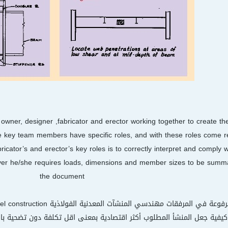
 owner, designer ,fabricator and erector working together to create the
he key team members have specific roles, and with these roles come res
ator’s and erector’s key roles is to correctly interpret and comply w
wever he/she requires loads, dimensions and member sizes to be summa
the document
يفية جعل المنشأ المطلوب أكثر اقتصادية بمعنى اقل تكلفة دون تضحية بالج