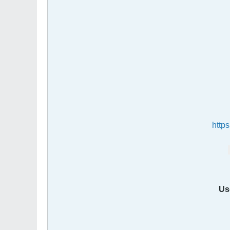
http
Us