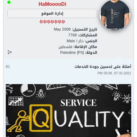
HaMooooDi
إدارة الموقع
تاريخ التسجيل:
May 2008
المشاركات:
7768
الجنس:
ذكر / Male
مكان الإقامة:
فلسطين
الدولة:
Palestine [PS]
أمثلة على تحسين جودة الخدمات
#1
07-31-2021, 05:08 PM