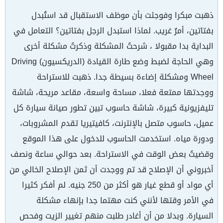
ذهبت مبكرا وفوجئت بأن موظف الاستقبال قد استُبدل
بفتاتين، أمرٌ غريب. لماذا استبدل الرجل بفتاتين؟ التعامل في
البداية بدا مقبولا ، شرحتُ المشكلة وذكرتُ مشكلة أخرى
وهي الحاجة لضبط وضع طارة القيادة (الدريكسيون) Driving
Wheel ومشكلة إضاءة بسيطة جدا. ذهبت للاستراحة
ووجدتها ممتعة فعلا، مساحة واسعة، مقاعد مريحة، شاشة
تليفزيونية كبيرة، شاشة حاسوب تبين تطور صيانة سيارة كل
عميل، حاسوب متصل بالإنترنت، كافيتيريا تقدم المشروبات،
ودورة مياه. استخدمت الحاسوب للدخول على هذا الموقع
وقضيتُ بعض الوقت في الاستراحة. بعد حوالي ساعة ونصف
أخبروني أن الإصلاح قد تم ووجدت أن ثمن الإصلاح الخالي من
أي مواد أو قطع غيار هو أكثر من 250 جنيه. لم أفكر كثيرا
في الأمر وقتها لأنني كنت مهتما جدا بإنهاء مشكلة
السيارة. وبدلا من أن أغادر طلبت منهم تغيير الزيت وفحص