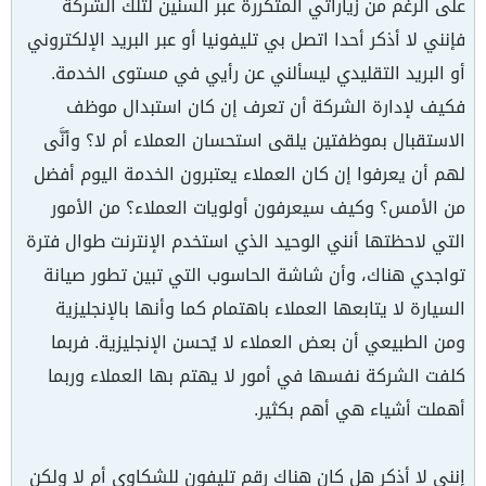
على الرغم من زياراتي المتكررة عبر السنين لتلك الشركة
فإنني لا أذكر أحدا اتصل بي تليفونيا أو عبر البريد الإلكتروني
أو البريد التقليدي ليسألني عن رأيي في مستوى الخدمة.
فكيف لإدارة الشركة أن تعرف إن كان استبدال موظف
الاستقبال بموظفتين يلقى استحسان العملاء أم لا؟ وأنَّى
لهم أن يعرفوا إن كان العملاء يعتبرون الخدمة اليوم أفضل
من الأمس؟ وكيف سيعرفون أولويات العملاء؟ من الأمور
التي لاحظتها أنني الوحيد الذي استخدم الإنترنت طوال فترة
تواجدي هناك، وأن شاشة الحاسوب التي تبين تطور صيانة
السيارة لا يتابعها العملاء باهتمام كما وأنها بالإنجليزية
ومن الطبيعي أن بعض العملاء لا يُحسن الإنجليزية. فربما
كلفت الشركة نفسها في أمور لا يهتم بها العملاء وربما
أهملت أشياء هي أهم بكثير.
إنني لا أذكر هل كان هناك رقم تليفون للشكاوى أم لا ولكن