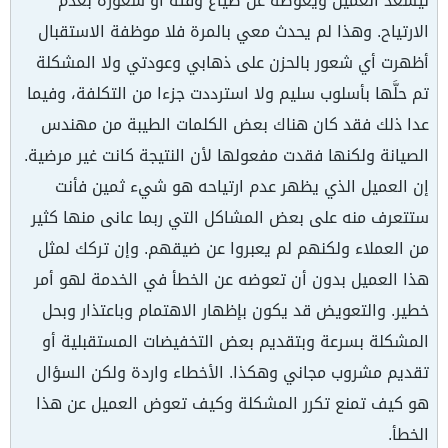
ليسعد العميل ويعُوِّضَه عن ضياع وقته أو شعوره بعدم
الارتياح. وهذا لم يحدث معي بالمرة فلا موظفة الاستقبال
أظهرت أي شعور بالحزن على ذهابي وعودتي ولا المشكلة
تم حلَّها بأسلوب سليم ولا استرددت جزءا من التكلفة، وفيما
عدا ذلك فقد كان هناك بعض الكلمات الطيبة من مهندس
الصيانة ولكنها فقدت مفعولها لأن النتيجة كانت غير مرضية.
إن العميل الذي يظهر عدم ارتياحه هو شيء ثمين فأنت
ستتعرف منه على بعض المشاكل التي ربما عانى منها كثير
من العملاء ولكنهم لم يعبروا عن ضيقهم. وإن تركك لمثل
هذا العميل بدون أن تعوضه عن الخطأ في الخدمة لهو أمر
خطير. والتعويض قد يكون بإظهار الاهتمام وباعتذار وبحل
المشكلة بسرعة وبتقديم بعض التخفيضات المستقبلية أو
تقديم مشروب مجاني وهكذا. الأخطاء واردة ولكن السؤال
هو كيف تمنع تكرر المشكلة وكيف تعوض العميل عن هذا
الخطأ.