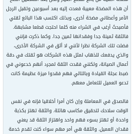
أن هذه المضخة معيبة فعدت إليه بعد أسبوعين وتقبل الرجل
الأمر وأعطاني مضخة أخرى، وبذلك اكتسب هذا البائع ثقتي
فأصبحتُ أرغب في الشراء منه كلما احتجت قطعا مشابهة.
فالثقة ثمينة جدا وفقدانها ثمين جدا. وكما ذكرت فإنني
فضلت تلك الشركة نظرا لأنني لا أثق في الشركة الأخرى،
والذي يدفعك للذهاب لمثل هذه الشركات هو ثقتك في دقة
أعمال الصيانة، ولكنني فقدت الثقة لمجرد أنهم خدعوني في
ضبط عجلة القيادة وبالتالي فهم فقدوا ميزة عظيمة كانت
تدعو العميل للتعامل معهم.
فالصدق في المعاملة وإن كان أمرا أخلاقيا فإنه في نفس
الوقت سلاحك لتحقيق مكاسب هائلة. والثقة تهتز بكذبة
واحدة أو تهتز بسوء فهم واحد واهتزاز الثقة قد يعني
فقدان العميل. والثقة هي أمر مهم سواء كنت تقدم خدمة