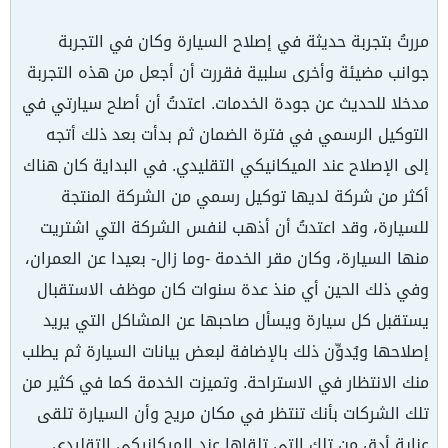
مررتُ بتجربة حديثة في إصلاح السيارة وكان في التجربة
جوانب مضيئة وأخرى سلبية فقررت أن أجعل من هذه التجربة
مدخلا للحديث عن جودة الخدمات. اعتدتُ أن أصلح سيارتي في
التوكيل الرسمي في فترة الضمان ثم بدأت بعد ذلك أتجه
إلى الإصلاح عند الميكانيكي التقليدي. في البداية كان هناك
أكثر من شركة لديها توكيل رسمي من الشركة المنتجة
للسيارة، وقد اعتدتُ أن أذهب لنفس الشركة التي اشتريت
منها السيارة، وكان مقر الخدمة -وما زال- بعيدا عن العمران،
وفي ذلك الحين أي منذ عدة سنوات كان موظف الاستقبال
يستقبل كل سيارة ويسأل صاحبها عن المشاكل التي يريد
إصلاحها ويُدوِّن ذلك بالإضافة لبعض بيانات السيارة ثم يطلب
منك الانتظار في الاستراحة. وتميزت الخدمة كما في كثير من
تلك الشركات بأنك تنتظر في مكان مريح وأن السيارة تلقى
عناية أدق من تلك التي تلقاها عند الميكانيكي التقليدي