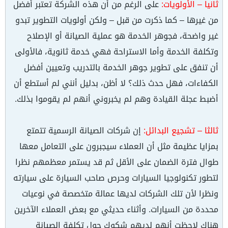
ثانيا – الأولويات:
على الرغم من أن هذه الشركة تعتبر أفضل
من غيرها – كما ذكرت من قبل – ولكن أولويات التطوير تبدو
غير واضحة، فجوهر الخدمة هو عملية الصيانة أو الإصلاح
وتكلفة الخدمة وأما الاستراحة فهي خدمة ثانوية، فالأولى
أن تنفق على تطوير جوهر الخدمة بالتدريب وتعيين أفضل
الكفاءات، فهل حدث ذلك؟ لا أظن، بدليل أنني لم أستطع أن
أضبط عجلة القيادة وهم لم يخبروني أنهم لم يقوموا بذلك.
ثالثا – تشجيع البدائل:
إن شركات الصيانة الرسمية تتمتع
بمزايا عظيمة مثل أن العملاء سيجبرون على التعامل معها
طوال فترة الضمان على الأقل ثم قد يستمر معظمهم نظرا
لتطور تكنولوجيا السيارات وحرص صاحب السيارة على سيارته
ونظرا لأن تلك الشركات لديها عمالة متخصصة في نوعيات
محددة من السيارات. وأثناء حديثي مع بعض العملاء الآخرين
هناك لاحظت أنهم لديهم شكوك حول تكلفة الصيانة