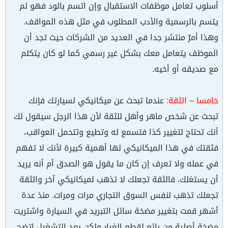
أسلوب تعامل موظفات الاستقبال وإن اتسم بالود فهو لم
يتسم بالرسمية والأدب المطلوب في مثل هذه المواقف.
وهذا أمرٌ منتشر جدا في العديد من الشركات حيث تجد أن
الموظف يتعامل معك بشكل غير رسمي كما لو كان يتكلم
مع صديقه أو أخيه.
خامسا –
الثقة:
عندما تبحث عن ميكانيكي لسيارتك فإنك
تبحث عن شخص ماهر وأهل للثقة لأن هذا الرجل سيقول لك
أنك تحتاج لتغيير كذا فتسمع له وتطيع وتتحمل العواقب،
فثقتك في هذا الميكانيكي لها أهمية كبيرة لأنك لا تفهم
في عمله ولا تعرف إن كان ما يقول هو الصدق أم أنه يريد
أن يستغلك. فالثقة تجعلك لا تذهب لميكانيكي آخر والثقة
تجعلك تذهب لنفس السوق التجاري مرات ومرات. منذ عدة
أشهر قمت بتغيير مضخة سائل التبريد في السيارة واشتريت
مضخة أصلية من بائع لقطع الغيار ولكن بعد التشغيل اتضح