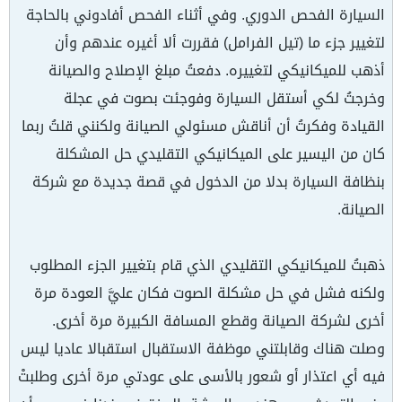
السيارة الفحص الدوري. وفي أثناء الفحص أفادوني بالحاجة
لتغيير جزء ما (تيل الفرامل) فقررت ألا أغيره عندهم وأن
أذهب للميكانيكي لتغييره. دفعتُ مبلغ الإصلاح والصيانة
وخرجتُ لكي أستقل السيارة وفوجئت بصوت في عجلة
القيادة وفكرتُ أن أناقش مسئولي الصيانة ولكنني قلتُ ربما
كان من اليسير على الميكانيكي التقليدي حل المشكلة
بنظافة السيارة بدلا من الدخول في قصة جديدة مع شركة
الصيانة.
ذهبتُ للميكانيكي التقليدي الذي قام بتغيير الجزء المطلوب
ولكنه فشل في حل مشكلة الصوت فكان عليَّ العودة مرة
أخرى لشركة الصيانة وقطع المسافة الكبيرة مرة أخرى.
وصلت هناك وقابلتني موظفة الاستقبال استقبالا عاديا ليس
فيه أي اعتذار أو شعور بالأسى على عودتي مرة أخرى وطلبتْ