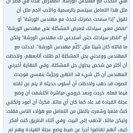
مني التحدث مع مهندس الورشة. المفترض عندنا في مصر أن
مثل هذا التعامل سيتسم بالرسمية والأدب الجم مثل أن
تقول “إذا سمحت حضرتك تحدث مع مهندس الورشة” أو
“نفضل معي سيادتك لنعرض المشكلة على مهندس الورشة”
أو “انتظر سيادتك حتى أستدعي لك مهندس الورشة” ولكن
ما قالته كان شيئا مثل “كلِّم مهندس الورشة”. تحدثت مع
المهندس ووعدني بحل المشكلة ثم ظللت أتابعهم، ولاحظت
أن أكثر من شخص يحاول حل المشكلة، وفي النهاية أخبرني
المهندس أن كل شيء قد انتهى وجرَّبتُ بنفسي فوجدت
الصوت قد ذهب ولاحظت أن أسلوب حديثه لا ينم عن ثقته
فيما فعله. خرجت وبعد خروجي مباشرة اكتشفت أن وضع
عجلة القيادة قد عاد كما كان أي مائلا. فكرتُ أن أعود ولكنني
كنتُ متعبا وشعرت بالملل من التعامل مع هؤلاء الناس فقلت:
وليكن مائلا، لأذهب إلى البيت. وفي أثناء الطريق كنت أفكر
كيف أنهم تقاضوا أجرا عن ضبط وضع عجلة القيادة وهم لم