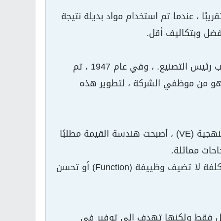
مية الثانية تقريبًا ، عندما تم استخدام مواد بديلة نتيجة
فضل وبتكاليف أقل.
تم تطوير هذه الفكرة في شركة جنرال إلكتريك تحت رعاية هاري إرليشر ، نائب رئيس التصنيع. ، وفي عام 1947 ، تم
رانس مايلز ، وهو مهندس أمريكي (ولد 1904 وتوفي في 1985) وهو من موظفي الشركة ، لتطوير هذه
وفرت منهجية هندسة القيمة (VE) ملايين الدولارات للشركة. وبفضل نجاح منهجية (VE) ، أصبحت هندسة القيمة مطلبًا
احات مماثلة.
هندسة القيمة منهجية منظمة تهدف الي توفير أي تكلفة غير ضرورية أو تكلفة لا تضيف وظييفة (Function) أو تحسن
قل فقط ولكنها تهدف الي توفير في