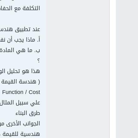
التكلفة مع الحف
عند تطبيق هندسة 
أ‌. ماذا يجب أن نف
ب‌. ما هي المادة
؟
هذا هو تحليل الوظيفة (Function analysis) وهو احد المكونات
( هندسة القيمة =
 Function / Cost
علي سبيل المثال 
طرق البناء
هندسية للقيمة ،