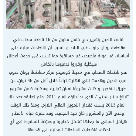
قامت الصين بتفجير حي كامل مكون من 15 ناطحة سحاب في
مقاطعة يونان جنوب غرب البلاد و السبب أن الناطحات مبنية على
أساسات غير قوية فأصبحت غير مستقرة مما تسبب في حدوث أعطال
هيكلية وقرروا تدميرها بالكامل.
تقع ناطحات السحاب في مدينة كونمينغ مركز مقاطعة يونان جنوب
غرب الصين وهدمت التي انهارت تباعاً خلال أقل من 45 ثوانٍ، عن
طريق التفجير. و كانت مشروعًا لمبان تجارية وسكنية ضمن مشروع
"ليانغ ستار سيتي"، الذي بدأ بناؤه العام 2011، وتم تعليقه بعد ذلك
العام 2013 بسبب فقدان التمويل المالي اللازم. ومنذ ذلك الوقت
وحتى الآن والمشروع كان قيد التجميد، وقد غمرت مياه الأمطار
هياكل المباني ما جعلها تشكل خطورة ومعرّضة للسقوط في أي
لحظة، فاضطرت السلطات المحلية إلى هدمها.