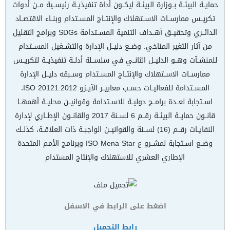
حمايــة البيئــة بــوزارة البيئــة ليكــون أداة تنفيذيــة رئيســية مــن أدوات
تكريــس ممارســات الاســتهلاك والإنتــاج المســتدام وبنــاء الاقتصــاد
الدائــري وتحقيــق أهــداف التنمية المســتدامة SDGs وبرامج التقليل
من آثار التغير المناخي. وضــع دليــل الإدارة والتشــغيل المســتدام
للمنشــآت وهــو الدليــل الثانــي في سلســلة أدلــة تنفيذيــة لتكريــس
ممارســات الاســتهلاك والإنتــاج المســتدام وســبقه دليــل الإدارة
المســتدامة للفعاليــات حســب معاييــر الآيــزو ISO 20121:2012،
اســتجابة لعــدة برامــج دوليــة للاســتدامة وقوانيــن محليــة أهمهــا
قانــون حمايــة البيئــة رقــم 6 لســنة 2017 والقانــون الإطــاري لإدارة
النفايــات رقــم (16) لســنة والقوانيــن الواجبــة ذات العلاقــة، كذلــك
وضــع اســتجابة لمشــرو ع ISO Mena Star وبرنامج الأمم المتحدة
الإطاري العشري للاستهلاك والإنتاج المستدام
اضغط على الرابط في الاسفل
رابط التحميل