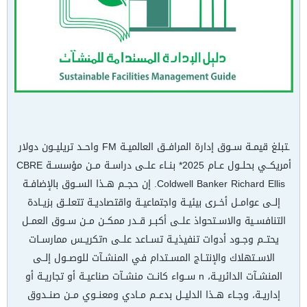
ـتبلغ قيمــة ســوق إدارة المرافــق العالميــة FM واحــد تريليــون دولار
أمريكــي بحلــول عــام 2025* بنــاء علــى دراســة مــن مؤسســة CBRE
Coldwell Banker Richard Ellis. إن حجــم هــذا الســوق بالإضافــة
إلــى عوامــل أخــرى بيئيــة واجتماعيــة واقتصاديــة تتعلــق بزيــادة
التنافســية والاســتحواذ علــى أكبــر قــدر ممكــن مــن ســوق العمــل
يحتــم وجــود أدوات تنفيذيــة تســاعد علــى nتكريــس ممارســات
الاســتهلاك والإنتــاج المســتدام في المنشــآت للوصــول إلــى
المنشــآت الدائريــة، n ســواء كانــت منشــآت صناعيــة أو تجاريــة أو
إداريــة، وجــاء هــذا الدليــل بدعــم مــادي ومعنــوي مــن صنــدوق