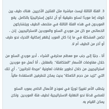
3. الفئة الثالثة ليست مباشرة مثل الفئتين الأخريين. هناك طيف بين
كونك إما موردًا لسلع حقيقية أو أن تكون إستراتيجيًا بالكامل. يقع
الموردون في هذه الفئة الثالثة في منتصف الطيف ويتشاركون
الخصائص مع كل من موردي السلع والموردين الاستراتيجيين. إذن ،
تكمن المشكلة في ما إذا كان المورد يُظهر إمكانية التحرك نحو طرف
أو آخر من الطيف أم لا.
أنا ، جنبًا إلى جنب مع معظم محترفي الشراء ، أدير موردي السلع من
خلال مفاوضات الأسعار "المتكافئة". بالمقابل ، أنا أعمل مع موردين
استراتيجيين من خلال تطوير علاقات تعاونية "مربحة للجانبين" ، أي تلك
التي "تزيد من حجم الكعكة" بحيث يمكن للطرفين الاستفادة مالياً.
يتطلب الأمر تغييرًا ثوريًا في نموذج الأعمال الخاص بمورد السلع
للمضي قدمًا نحو النهاية الاستراتيجية لطيف فئة الموردين. ولكن
يمكن القيام به.