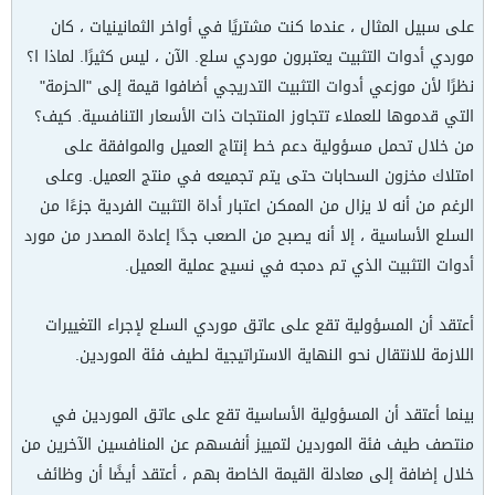
على سبيل المثال ، عندما كنت مشتريًا في أواخر الثمانينيات ، كان
موردي أدوات التثبيت يعتبرون موردي سلع. الآن ، ليس كثيرًا. لماذا ا؟
نظرًا لأن موزعي أدوات التثبيت التدريجي أضافوا قيمة إلى "الحزمة"
التي قدموها للعملاء تتجاوز المنتجات ذات الأسعار التنافسية. كيف؟
من خلال تحمل مسؤولية دعم خط إنتاج العميل والموافقة على
امتلاك مخزون السحابات حتى يتم تجميعه في منتج العميل. وعلى
الرغم من أنه لا يزال من الممكن اعتبار أداة التثبيت الفردية جزءًا من
السلع الأساسية ، إلا أنه يصبح من الصعب جدًا إعادة المصدر من مورد
أدوات التثبيت الذي تم دمجه في نسيج عملية العميل.
أعتقد أن المسؤولية تقع على عاتق موردي السلع لإجراء التغييرات
اللازمة للانتقال نحو النهاية الاستراتيجية لطيف فئة الموردين.
بينما أعتقد أن المسؤولية الأساسية تقع على عاتق الموردين في
منتصف طيف فئة الموردين لتمييز أنفسهم عن المنافسين الآخرين من
خلال إضافة إلى معادلة القيمة الخاصة بهم ، أعتقد أيضًا أن وظائف