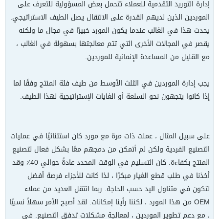
إدارة التوريد التقدمية للعملاء تتحمل بعض المسؤولية للتعرف على
الموردين الذين لديهم القدرة على الانتقال يصل الطيف الاستراتيجي.
يحدث هذا في الغالب عندما يكون المورد خبيرًا في مجال ما ولكنه
يقصر في المجالات الأخرى التي تتم معالجتها بسهولة في الغالب ،
مع القليل من المساعدة الإنمائية للموردين.
يجب إدارة الموردين في الثلث الأوسط من طيف فئة المنتج وفقًا لما
إذا كانوا يتجهون نحو السلعة أو الغايات الإستراتيجية لهذا الطيف.
على سبيل المثال ، عملت ذات مرة مع مورد كان استثنائيًا في عمليات
التصنيع الفردية ولكن لم أتمكن من دمجهم معًا بشكل فعال لتصنيع
المنتج بكفاءة. كان التسليم في الوقت المحدد عادةً حوالي 40٪ وقد
أخذنا في طلب قطع الغيار مبكرًا ، لذا كانت للأجزاء فرصة أفضل
لتكون في متناول اليد حسب الحاجة. ربما انتقل العديد من عملاء
OEM من هذا المورد ، لكننا رأينا إمكانات. لقد أصبح الأمر سهلاً نسبيًا
، مع دعم تطوير الموردين ، لمعالجة مشكلات تدفق التصنيع. في