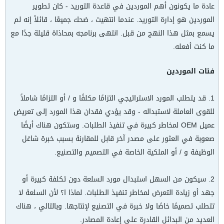
عادة ما يكونون أهم الموردين في قاعدة التوريد - كان تطوير
الموردين هو إدارة التوريد. عندما انتهيت ، ضحك جميعًا ، قائلاً إنه لم
يسمع بمثل هذا النهج من قبل. انتهى برنامجه بمحاذاة قليلة جدًا مع
ما كنت أفعله.
فئات الموردين
1. قد يتطلب المورد الاستراتيجي التزامًا مكلفًا و / أو التزامًا شاملاً
للقوى العاملة لاستبداله - وقد يؤدي فقدان هذا المورد إلى تعريض
عميل OEM لمخاطر كبيرة في تنفيذ الطلبات. وستكون هناك أيضًا
صعوبة في العثور على مصدر آخر قابل للمقارنة بسبب خبرة شاغل
الوظيفة و / أو الملكية الخاصة في التصميم والتصنيع.
2. سيكون من السهل استبدال مورد السلعة دون تكلفة كبيرة أو
جهد أو زيادة التعرض لمخاطر تنفيذ الطلبات. لماذا ا؟ لأن السلعة لا
تتطلب تصميمًا خاصًا ولا خبرة في التصنيع لإنتاجها. وبالتالي ، هناك
العديد من البدائل القادرة على إعادة المصادر.