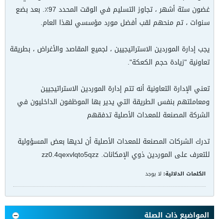
غضون ستة أشهر ، تجاوز التسليم في الوقت المحدد 97٪. بعد بضع
سنوات ، تم منحهم لقب أفضل مورد مؤسسي لهذا العام.
يجب إدارة الموردين الاستراتيجيين ، لجميع المقاصد والأغراض ، بطريقة
تعاونية "زيادة حجم الكعكة".
تعني الإدارة التعاونية أنه تتم إدارة الموردين الاستراتيجيين
ومعاملتهم بنفس الطريقة التي يدير بها الموظفون الداخليون في
الشركة المصنعة للمعدات الأصلية تدفقهم
تدرك الشركات المصنعة للمعدات الأصلية أن لديها بعض المسؤولية
للتعرف على الموردين ذوي الإمكانات. zz0.4qexvlqto5qzz
الكلمات الدلالية:
لا يوجد
المواضيع ذات الصلة