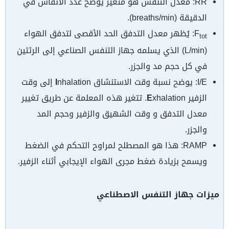
RR: معدل التنفس هو متغير يوضح عدد الأنفاس في
الدقيقة (breaths/min).
F
: يُظهر معدل التدفق الحد الأقصى لتدفق الهواء
tot
(L/min) الذي يسلمه جهاز التنفس الصناعي إلى الرئتين
في كل حجم مد والجزر.
I/E: يوضح نسبة وقت الاستنشاق
I
nhalation إلى وقت
الزفير
E
xhalation. تتغير هذه المعلمة عن طريق تغيير
معدل التدفق و وقت الشهيق والزفير وحجم المد
والجزر.
RAMP: هذا هو المصطلح لمراوح التحكم في الضغط
ويسمح بزيادة ضغط مجرى الهواء الإيجابي أثناء الزفير.
ميزات جهاز التنفس الاصطناعي