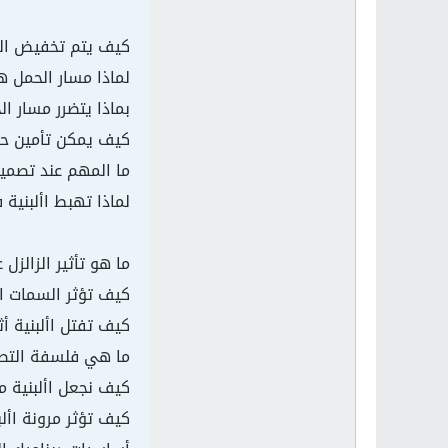
كيف يتم تخفيض التأث
لماذا مسار الحمل ه
بماذا يتضرر مسار ال
كيف يمكن تأمين حما
ما المهم عند تصميم
لماذا تهبط األبنية 
ما هو تأثير الزالزل
كيف تؤثر السمات الم
كيف تفتل األبنية أثن
ما هي فلسفة التصمي
كيف نجعل األبنية م
كيف تؤثر مرونة األب