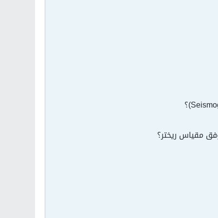
وفق مقياس ريختر؟