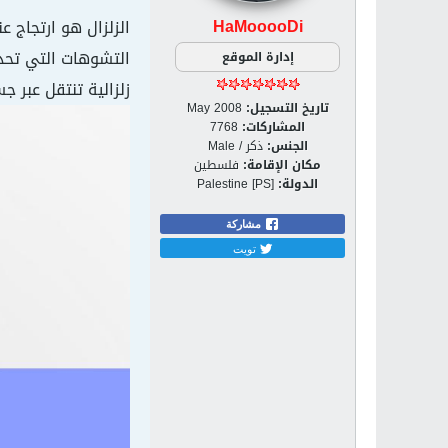
HaMooooDi
الزلزال هو ارتجاج ع
التشوهات التي تحد
إدارة الموقع
زلزالية تنتقل عبر
تاريخ التسجيل:
May 2008
المشاركات:
7768
الجنس:
ذكر / Male
مكان الإقامة:
فلسطين
الدولة:
Palestine [PS]
مشاركة
تويت