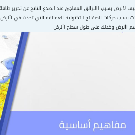
نيف لألرض بسبب االنزالق المفاجئ عند الصدع الناتج عن تحرير طاقة
ث بسبب حركات الصفائح التكتونية العمالقة التي تحدث في األرض
 جسم األرض وكذلك على طول سطح األرض