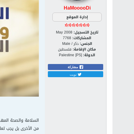
HaMooooDi
إدارة الموقع
تاريخ التسجيل:
May 2008
المشاركات:
7768
الجنس:
ذكر / Male
مكان الإقامة:
فلسطين
الدولة:
Palestine [PS]
مشاركة
تويت
السلامة والصحة المهن
من الأخرى بل يجب تع