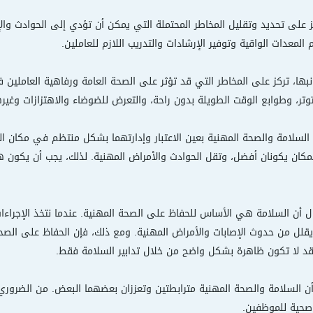
كز على تحديد وتقليل المخاطر المحتملة التي يمكن أن تؤدي إلى الحوادث و
المعدات الواقية وتوفير الإرشادات والتدريب اللازم للعاملين.
بها، تركز على المخاطر التي قد تؤثر على الصحة العامة ورفاهية العاملين 
تر، وطوابع الوقت الطويلة بدون راحة، والتعرض للضوضاء والاهتزازات وغيرها
السلامة والصحة المهنية بعين الاعتبار وإدارتهما بشكل منتظم في مكان 
المكان يكونان أفضل، وتقل الحوادث والأمراض المهنية. لذلك، يجب أن يكون 
أن السلامة هي الأساس للحفاظ على الصحة المهنية. عندما نتخذ الإجراءات ا
يقلل من حدوث الإصابات والأمراض المهنية. ومع ذلك، فإن الحفاظ على الصحة
قد لا تكون ظاهرة بشكل واضح من خلال تدابير السلامة فقط.
ك أن السلامة والصحة المهنية مترابطتين وتعززان بعضهما البعض. من الضرور
صحية للموظفين.​