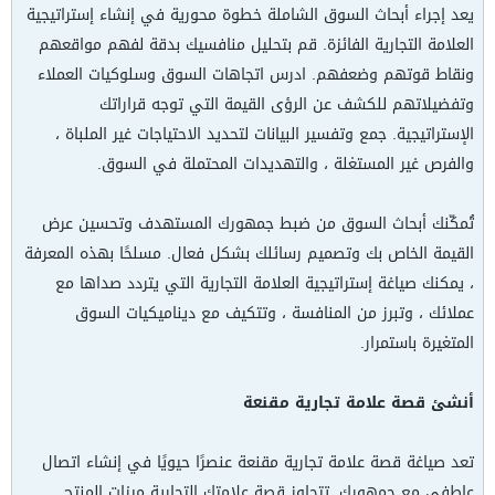
يعد إجراء أبحاث السوق الشاملة خطوة محورية في إنشاء إستراتيجية
العلامة التجارية الفائزة. قم بتحليل منافسيك بدقة لفهم مواقعهم
ونقاط قوتهم وضعفهم. ادرس اتجاهات السوق وسلوكيات العملاء
وتفضيلاتهم للكشف عن الرؤى القيمة التي توجه قراراتك
الإستراتيجية. جمع وتفسير البيانات لتحديد الاحتياجات غير الملباة ،
والفرص غير المستغلة ، والتهديدات المحتملة في السوق.
تُمكّنك أبحاث السوق من ضبط جمهورك المستهدف وتحسين عرض
القيمة الخاص بك وتصميم رسائلك بشكل فعال. مسلحًا بهذه المعرفة
، يمكنك صياغة إستراتيجية العلامة التجارية التي يتردد صداها مع
عملائك ، وتبرز من المنافسة ، وتتكيف مع ديناميكيات السوق
المتغيرة باستمرار.
أنشئ قصة علامة تجارية مقنعة
تعد صياغة قصة علامة تجارية مقنعة عنصرًا حيويًا في إنشاء اتصال
عاطفي مع جمهورك. تتجاوز قصة علامتك التجارية ميزات المنتج