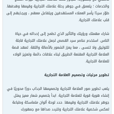
والخدمات ؛ يتعمق في جوهر رحلة علامتك التجارية وقيمها وهدفها.
طوّر سردًا يأسر العملاء المستهدفين ويتفاعل معهم ، ويجذبهم إلى
قلب علامتك التجارية.
شارك مهمتك ورؤيتك والتأثير الذي تطمح إلى إحداثه في حياة
الناس. استخدم عناصر سرد القصص لجعل علامتك التجارية قابلة
للتوثيق ولا تنسى ، مما يعزز الشعور بالأصالة والثقة. تمهد قصة
العلامة التجارية المقنعة الطريق لبناء علاقات دائمة وتعزيز الولاء
للعلامة التجارية.
تطوير مرئيات وتصميم العلامة التجارية
يلعب تطوير صور العلامة التجارية وتصميمها الجذاب دورًا محوريًا في
إنشاء هوية قوية للعلامة التجارية. ابدأ بتصميم شعار مميز يمثل
جوهر علامتك التجارية وقيمها. حدد لوحة ألوان متماسكة وطباعة
تعكس شخصية علامتك التجارية وتتردد صداها مع جمهورك