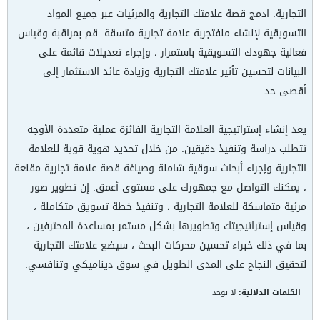
التجارية. ادمج قصة علامتك التجارية والمرئيات عبر جميع المواد
التسويقية لإنشاء ملف​تجربة علامة تجارية متسقة. قم بمراقبة وقياس
فعالية جهودك التسويقية باستمرار ، وإجراء تعديلات قائمة على
البيانات لتحسين تأثير علامتك التجارية وزيادة عائد الاستثمار إلى
أقصى حد.
يعد إنشاء إستراتيجية العلامة التجارية الفائزة عملية متعددة الأوجه
تتطلب دراسة وتنفيذ دقيقين. من خلال تحديد هوية قوية للعلامة
التجارية وإجراء أبحاث سوقية شاملة وصياغة قصة علامة تجارية مقنعة
، يمكنك التواصل مع جمهورك على مستوى أعمق. إن تطوير صور
مرئية متماسكة للعلامة التجارية ، وتنفيذ خطة تسويق متكاملة ،
وقياس إستراتيجيتك وتطويرها بشكل مستمر بمساعدة المحترفين ،
بما في ذلك خبراء تحسين محركات البحث ، سيضع علامتك التجارية
لتحقيق النجاح على المدى الطويل في سوق ديناميكي وتنافسي.​
الكلمات الدلالية:
لا يوجد