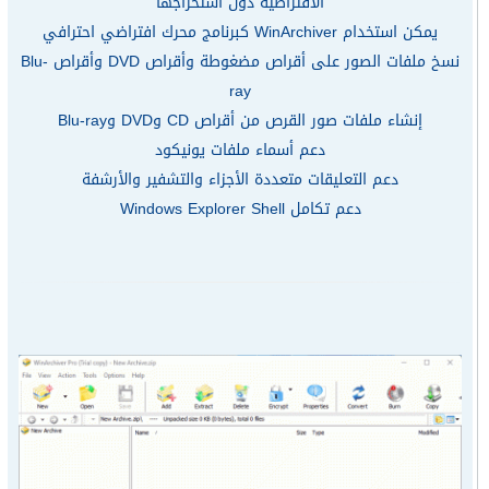
الافتراضية دون استخراجها
يمكن استخدام WinArchiver كبرنامج محرك افتراضي احترافي
نسخ ملفات الصور على أقراص مضغوطة وأقراص DVD وأقراص Blu-
ray
إنشاء ملفات صور القرص من أقراص CD وDVD وBlu-ray
دعم أسماء ملفات يونيكود
دعم التعليقات متعددة الأجزاء والتشفير والأرشفة
دعم تكامل Windows Explorer Shell