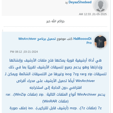
DeyaaShedeed
رد
01-05-2025, 12:33 AM
جزاكم الله خير
HaMooooDi
كتب موضوع
تحميل برنامج WinArchiver
Pro
03-21-2024, 08:12 PM
هي أداة أرشيفية قوية يمكنها فتح ملفات الأرشيف وإنشائها
وإدارتها وهو يدعم جميع تنسيقات الأرشيف تقريبًا بما في ذلك
تنسيقات zip وrar و7z وiso وغيرها من التنسيقات الشائعة ويمكن لـ
WinArchiver أيضًا تحميل الأرشيف على محرك أقراص
افتراضي دون الحاجة إلى استخراجه
يدعم WinArchiver أنواع الملفات التالية: .zip (ملفات WinZip)، .rar
(ملفات WinRAR)
7z (ملفات 7z)، .mzp (أرشيف قابل للتركيب)، .iso (ملف صورة