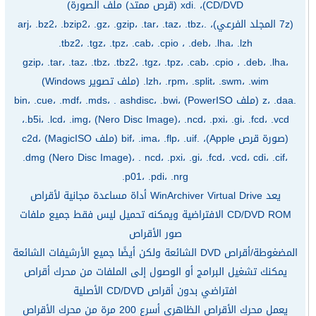
CD/DVD)، .xdi (قرص ممتد) ملف الصورة)
(7z المجلد الفرعي)، .arj، .bz2، .bzip2، .gz، .gzip، .tar، .taz، .tbz،
.tbz2، .tgz، .tpz، .cab، .cpio ، .deb، .lha، .lzh
gzip، .tar، .taz، .tbz، .tbz2، .tgz، .tpz، .cab، .cpio ، .deb، .lha،
.lzh، .rpm، .split، .swm، .wim (ملف تصوير Windows)
.z، .daa (ملف PowerISO) bin، .cue، .mdf، .mds، . ashdisc، .bwi،
.b5i، .lcd، .img، (Nero Disc Image)، .ncd، .pxi، .gi، .fcd، .vcd،
(صورة قرص Apple)، .bif، .ima، .flp، .uif (ملف MagicISO) c2d،
.dmg (Nero Disc Image)، . ncd، .pxi، .gi، .fcd، .vcd، cdi، .cif،
.p01، .pdi، .nrg
يعد WinArchiver Virtual Drive أداة مساعدة مجانية لأقراص
CD/DVD ROM الافتراضية ويمكنه تحميل ليس فقط جميع ملفات
صور الأقراص
المضغوطة/أقراص DVD الشائعة ولكن أيضًا جميع الأرشيفات الشائعة
يمكنك تشغيل البرامج أو الوصول إلى الملفات من محرك أقراص
افتراضي بدون أقراص CD/DVD الأصلية
يعمل محرك الأقراص الظاهري أسرع 200 مرة من محرك الأقراص