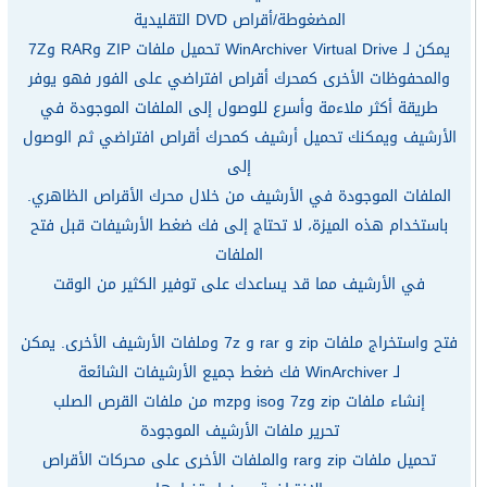
المضغوطة/أقراص DVD التقليدية
يمكن لـ WinArchiver Virtual Drive تحميل ملفات ZIP وRAR و7Z
والمحفوظات الأخرى كمحرك أقراص افتراضي على الفور فهو يوفر
طريقة أكثر ملاءمة وأسرع للوصول إلى الملفات الموجودة في
الأرشيف ويمكنك تحميل أرشيف كمحرك أقراص افتراضي ثم الوصول
إلى
الملفات الموجودة في الأرشيف من خلال محرك الأقراص الظاهري.
باستخدام هذه الميزة، لا تحتاج إلى فك ضغط الأرشيفات قبل فتح
الملفات
في الأرشيف مما قد يساعدك على توفير الكثير من الوقت
فتح واستخراج ملفات zip و rar و 7z وملفات الأرشيف الأخرى. يمكن
لـ WinArchiver فك ضغط جميع الأرشيفات الشائعة
إنشاء ملفات zip و7z وiso وmzp من ملفات القرص الصلب
تحرير ملفات الأرشيف الموجودة
تحميل ملفات zip وrar والملفات الأخرى على محركات الأقراص