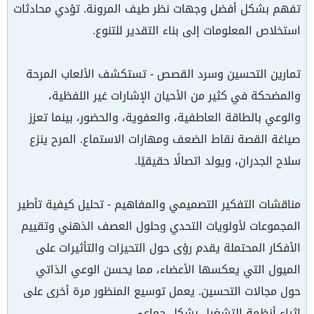
تفهم بشكل أفضل وجهات نظر طيف المرونة. تؤدي محادثات
استخلاص المعلومات إلى بناء التقدير للتنوع.
تمارين التحسين وسرد القصص - تستكشف الألعاب المرحة
والمضحكة في كثير من الأحيان الإشارات غير اللفظية،
والوعي بالطاقة العاطفية، والعفوية، والحضور، بينما تعزز
صياغة القصة نقاط الضعف ومهارات الاستماع. المرح ينزع
سلاح الجدران، ويولد اتصالًا حقيقيًا.
مناقشات التفكير التصميمي والمفاهيم - تحليل كيفية تأطير
المجموعات لأولويات التحدي وحلول العصف الذهني وتقييم
الأفكار المحتملة يقدم رؤى حول التحيزات والتأثيرات على
الميول التي يعكسها الأعضاء، مما يحسن الوعي الذاتي
حول مجالات التحسين. يعمل توسيع المنظور مرة أخرى على
إثراء أنظمة التشغيل بشكل جماعي.