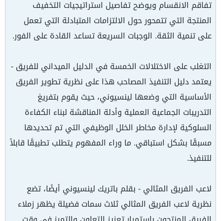
تفاقم الانقسام ويوضح تفاصيل استراتيجيات التخفيف
المنتجة التي تتمحور حول الالتزامات المتبادلة التي تعمل
على تنمية الثقة. الوجبات السريعة تساعد القادة على الفور.
التغلب على الاختلالات الخمسة في الدليل الميداني للفريق -
يعتمد دليل التنفيذ المصاحب هذا على نظرية تطوير الفريق
الأساسية التي وضعها لينسيوني، حيث يقوم بتفريغ
التدريبات الجماعية العملية وأدلة المناقشة لبناء الكفاءة
السلوكية لإدارة مخاطر الخلل الوظيفي التي تم تحديدها
مسبقًا بشكل استباقي. ما وراء المفهوم يتطلب تطبيقًا قابلاً
للتنفيذ.
لاعب الفريق المثالي - بقلم باتريك لينسيوني أيضًا، تضع
نظرية لاعب الفريق المثالي ثلاث سمات فضيلة يظهر زملاء
الفريق المنتجون باستمرار تعزيز التعاون والتميز في وقت