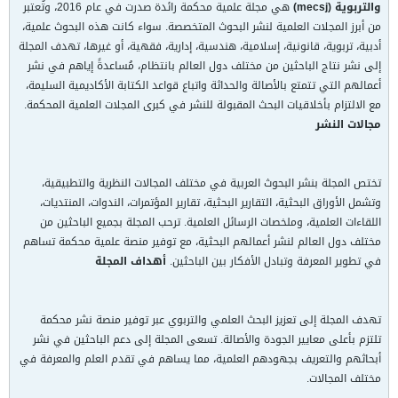
والتربوية (mecsj)
هي مجلة علمية محكمة رائدة صدرت في عام 2016، وتُعتبر
من أبرز المجلات العلمية لنشر البحوث المتخصصة. سواء كانت هذه البحوث علمية،
أدبية، تربوية، قانونية، إسلامية، هندسية، إدارية، فقهية، أو غيرها، تهدف المجلة
إلى نشر نتاج الباحثين من مختلف دول العالم بانتظام، مُساعدةً إياهم في نشر
أعمالهم التي تتمتع بالأصالة والحداثة واتباع قواعد الكتابة الأكاديمية السليمة،
مع الالتزام بأخلاقيات البحث المقبولة للنشر في كبرى المجلات العلمية المحكمة.
مجالات النشر
تختص المجلة بنشر البحوث العربية في مختلف المجالات النظرية والتطبيقية،
وتشمل الأوراق البحثية، التقارير البحثية، تقارير المؤتمرات، الندوات، المنتديات،
اللقاءات العلمية، وملخصات الرسائل العلمية. ترحب المجلة بجميع الباحثين من
مختلف دول العالم لنشر أعمالهم البحثية، مع توفير منصة علمية محكمة تساهم
في تطوير المعرفة وتبادل الأفكار بين الباحثين.
أهداف المجلة
تهدف المجلة إلى تعزيز البحث العلمي والتربوي عبر توفير منصة نشر محكمة
تلتزم بأعلى معايير الجودة والأصالة. تسعى المجلة إلى دعم الباحثين في نشر
أبحاثهم والتعريف بجهودهم العلمية، مما يساهم في تقدم العلم والمعرفة في
مختلف المجالات.