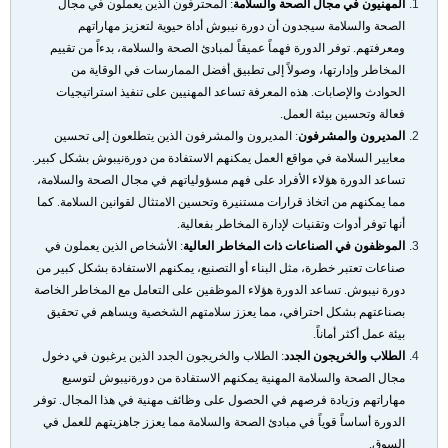
المهنيون في مجال الصحة والسلامة
:
المحترفون الذين يعملون في مجال
الصحة والسلامة سيجدون أن دورة نيبوش أداة حيوية لتعزيز مهاراتهم
ومعرفتهم. توفر الدورة فهماً عميقاً لمبادئ الصحة والسلامة، بدءاً من تقييم
المخاطر وإدارتها، وصولاً إلى تطبيق أفضل الممارسات في الوقاية من
الحوادث والإصابات. هذه المعرفة تساعد المهنيين على تنفيذ استراتيجيات
فعالة وتحسين بيئة العمل
.
المديرون والمشرفون
:
المديرون والمشرفون الذين يتطلعون إلى تحسين
معايير السلامة في مواقع العمل يمكنهم الاستفادة من دورةنيبوش بشكل كبير.
تساعد الدورة هؤلاء الأفراد على فهم مسؤولياتهم في مجال الصحة والسلامة،
مما يمكنهم من اتخاذ قرارات مستنيرة وتحسين الامتثال لقوانين السلامة. كما
أنها توفر أدوات وتقنيات لإدارة المخاطر بفعالية
.
الموظفون في الصناعات ذات المخاطر العالية
:
الأشخاص الذين يعملون في
صناعات تعتبر خطرة، مثل البناء أو التصنيع، يمكنهم الاستفادة بشكل كبير من
دورة نيبوش
.
تساعد الدورة هؤلاء الموظفين على التعامل مع المخاطر الخاصة
بصناعتهم بشكل احترافي، مما يعزز سلامتهم الشخصية ويساهم في تحقيق
بيئة عمل أكثر أماناً
.
الطلاب والخريجون الجدد
:
الطلاب والخريجون الجدد الذين يرغبون في دخول
مجال الصحة والسلامة المهنية يمكنهم الاستفادة من دورةنيبوش لتوسيع
مهاراتهم وزيادة فرصهم في الحصول على وظائف مهنية في هذا المجال. توفر
الدورة أساساً قوياً في مبادئ الصحة والسلامة مما يعزز جاهزيتهم للعمل في
السوق
.