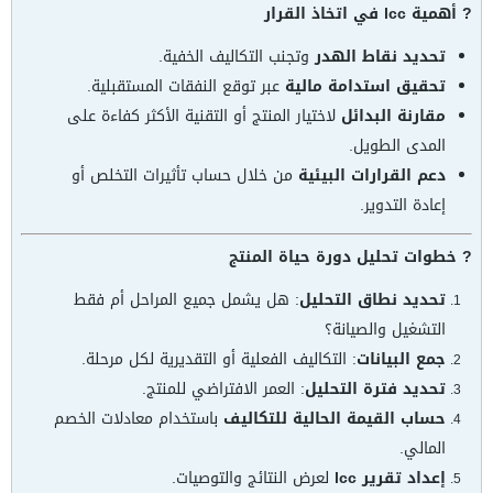
? أهمية lcc في اتخاذ القرار
تحديد نقاط الهدر
وتجنب التكاليف الخفية.
تحقيق استدامة مالية
عبر توقع النفقات المستقبلية.
مقارنة البدائل
لاختيار المنتج أو التقنية الأكثر كفاءة على
المدى الطويل.
دعم القرارات البيئية
من خلال حساب تأثيرات التخلص أو
إعادة التدوير.
? خطوات تحليل دورة حياة المنتج
تحديد نطاق التحليل
: هل يشمل جميع المراحل أم فقط
التشغيل والصيانة؟
جمع البيانات
: التكاليف الفعلية أو التقديرية لكل مرحلة.
تحديد فترة التحليل
: العمر الافتراضي للمنتج.
حساب القيمة الحالية للتكاليف
باستخدام معادلات الخصم
المالي.
إعداد تقرير lcc
لعرض النتائج والتوصيات.