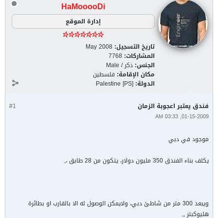
HaMooooDi
إدارة الموقع
تاريخ التسجيل:
May 2008
المشاركات:
7768
الجنس:
ذكر / Male
مكان الإقامة:
فلسطين
الدولة:
Palestine [PS]
فندق يعتبر اعجوبة الزمان
#1
01-15-2009, 03:33 AM
موجود في دبي
يكلف بناء الفندق 350 مليون دولار، يتكون من 28 طابق ،,
ويبعد 300 متر من شاطئ دبي، ولايمكن الوصول له الا بالقارب او بطائرة
هليوكبتر ,,