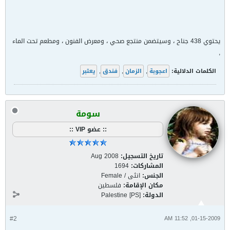
يحتوي 438 جناح ، وسيتضمن منتجع صحي ، ومعرض الفنون ، ومطعم تحت الماء
,
الكلمات الدلالية:
اعجوبة
,
الزمان
,
فندق
,
يعتبر
سومة
:: عضو VIP ::
تاريخ التسجيل:
Aug 2008
المشاركات:
1694
الجنس:
انثى / Female
مكان الإقامة:
فلسطين
الدولة:
Palestine [PS]
#2
01-15-2009, 11:52 AM