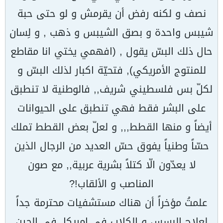
نصف و لكنه رفض أن يقرمش و لو حتى حبة
شيبس واحدة و بصق الشيبس و ذهب , و لِسان
حال ذلك البسّ يقول , (افهمي يختي انا مقاطع
للمنتوج الأمريكي), فتحيّة اكبار لذلك البسّ و
لكلّ بس فلسطيني شريف,, فالوطنية لا تنطبق
على البشر فقط فهي تنطبق على الحيوانات
أيضاً و منها القطط,,, و لعلّ بعض القطط تملك
حسّاً وطنياً يفوق حسّ العديد من الرجال الذين
لا يعدّون الّا كتلاً بشرية عربية,, مع صون
المناصب و الألقاب!?
علمتُ مؤخراً أن هناك مستشفيات محترمة جداً
لعلاج البِسس و الكلاب في امريكا, في الحين