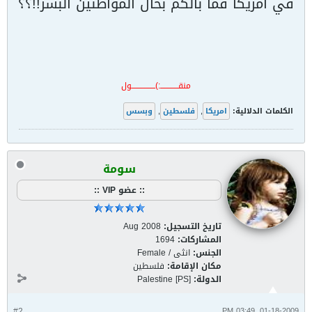
في أمريكا فما بالكم بحال المواطنين البشر!!؟؟
منقـــــــــــــ:)ـــــــــــــــــول
الكلمات الدلالية:
امريكا
,
فلسطين
,
وبسس
سومة
:: عضو VIP ::
تاريخ التسجيل:
Aug 2008
المشاركات:
1694
الجنس:
انثى / Female
مكان الإقامة:
فلسطين
الدولة:
Palestine [PS]
#2
01-18-2009, 03:49 PM