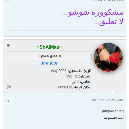
مشكوورة شوشو...
لا تعليق..
~ShAiMaa~
:: عضو مبدع ::
تاريخ التسجيل:
Aug 2008
المشاركات:
392
الجنس:
انثى
مكان الإقامة:
Nablus
#3
01-21-2009, 03:26 PM
[align=center]
أحلا ســـــــومه