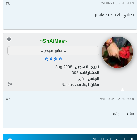
#6
02-20-2009, 04:21 PM
تحياتي لك يا هيد ماستر
~ShAiMaa~
:: عضو مبدع ::
تاريخ التسجيل:
Aug 2008
المشاركات:
392
الجنس:
انثى
مكان الإقامة:
Nablus
#7
03-29-2009, 10:25 AM
مشكــــــــــور/ه