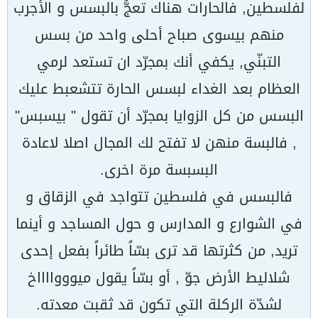
لفلسطين, فالحارات هناك تعجُّ بالبسس و الأجرب
منهم بيسوى صباح أحلى واحد من بسس
التبنّي, يكفي أنك بمجرّد ان تستعد لرمي
العظام بعد الغداء لبسس الحارة تتشعبط عليك
البسس من كل الزوايا بمجرّد أن تقول " بيسبس"
, فالبسة منهن لا تفتح لك المجال اصلا لاعادة
البسبسة مرة اخرى.
فالبسس في فلسطين تتواجد في الزقاق و
في الشوارع و المدارس و حول المساجد و أينما
تريد, من كثرتها قد ترى بسّاً طائراً بفعل إحدى
شلاليط الأرض جوّ , أو بسّاً يقول ميوووااااخ
لشدّة الركلة التي تكون قد ثقبت معدته.