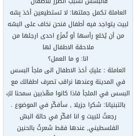
فالبسس تسبب الضرر للأطفال"
العاملة تكمل جملتها: لا تستطيعين أخذ بِسّه
لبيت يتواجد فيه أطفال فنحن نخاف على البسّه
من أن يُخلع رأسها أو تُمزَع احدى ارجلها من
ملاحقة الاطفال لها
انا: و ما العمل؟
العاملة : عليكِ أخذ الاطفال الى ملجأ البسس
في المدينة وعندها نراقب تصرف اطفالك مع
البسس في الملجأ فاذا كانوا مهّذبين سمحنا لكِ
بالتبنيانا: شكرا جزيلا , سأفكّر في الموضوع .
رجعتُ للبيت و انا افكّر في حالة البسّ
الفلسطيني, عندها فقط شعرتُ بالحنين