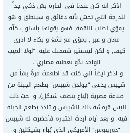
اذكر انه كان عندنا في الحارة بسّ ذكي جداً
للدرجة التي تحسّ بأنه دقائق و سينطق و هو
يموّي لطلب اللقمة, فهو يقولها بأسلوب كلّه
معان و عبر , يموّي مع نشغ و بكاء لا أدري
كيف, و لكن ليستثير شفقتك عليه, "لولا العيب
الواحد بدّو يعطيه مصاري".
و اذكر أيضاً اني كنت قد اطعمتُ مرةً بسّاً من
شيبس يدعى "جولدن شيبس" بطعم الجبنة من
صناعة مصرية (يُباع بنصف شيكل), و احبّ ذلك
البس قرمشة ذلك الشيبس و تلذذ بطعم الجبنة
فيه, و بعد أيام أردتُ اختباره فأحضرت له شيبس
"دوريتوس" الأمريكي الذي يُباع بشيكلين و