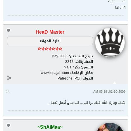
منـــــــــــــــوره
[/align]
HeaD Master
إدارة الموقع
تاريخ التسجيل:
May 2008
المشاركات:
2242
الجنس:
ذكر / Male
مكان الإقامة:
www.ienajah.com
الدولة:
Palestine [PS]
#4
01-30-2009, 03:39 AM
شـكــ وبارك الله فيك ـــرا لك ... لك مني أجمل تحية .
~ShAiMaa~