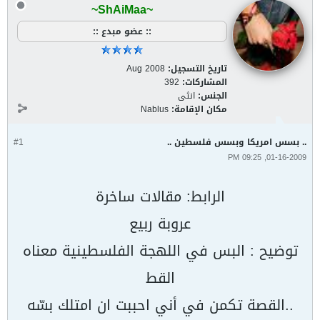
~ShAiMaa~
:: عضو مبدع ::
تاريخ التسجيل:
Aug 2008
المشاركات:
392
الجنس:
انثى
مكان الإقامة:
Nablus
.. بسس امريكا وبسس فلسطين ..
#1
01-16-2009, 09:25 PM
الرابط: مقالات ساخرة
عروبة ربيع
توضيح : البس في اللهجة الفلسطينية معناه
القط
..القصة تكمن في أني احببت ان امتلك بسّه