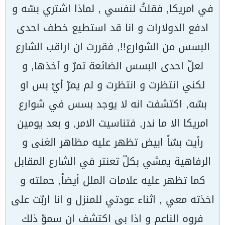
في امريكا, فقلتُ لنفسي , لماذا اشتري بسّه و
ادفع الدولارات و انا قد استطيع خطف احدى
البسس من الشوارع!!, فقررت ان اراقب الشارع
لعلّ احدى البسس الضائعة تمرّ و آخذها, و
لكني انتظرت و انتظرت و لم يمرّ أيّ بس او
بسّه, اكتشفت انه لا يوجد بسس في شوارع
امريكا الا ما ندر, فتناسيت الامر, و بعد يومين
رأيت بسّاً ابيض تظهر عليه مظاهر الغنى و
الرفاهية يمشي بكلّ تعنتر في الشارع المقابل
كما تظهر عليه علامات الملل أيضاً, حملته و
اخذته معي , اثناء عودتي للمنزل و انا اربّت على
فروه الناعم و اذا بي اكتشف ان سموّ ذلك