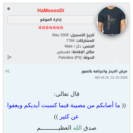
HaMooooDi
إدارة الموقع
تاريخ التسجيل:
May 2008
المشاركات:
7768
الجنس:
ذكر / Male
مكان الإقامة:
فلسطين
الدولة:
Palestine [PS]
مرض الايدز واعراضه بالصور
#1
01-20-2009, 04:29 AM
قال تعالى:
((
ما أصابكم من مصيبة فبما كسبت أيديكم ويعفوا
عن كثير
))
صدق
الله
العظيــــــــــم