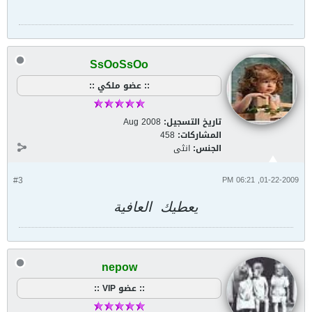
SsOoSsOo
:: عضو ملكي ::
تاريخ التسجيل:
Aug 2008
المشاركات:
458
الجنس:
انثى
#3
01-22-2009, 06:21 PM
يعطيك العافية
nepow
:: عضو VIP ::