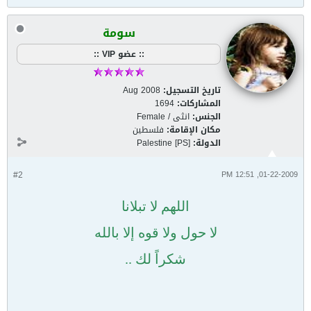
سومة
:: عضو VIP ::
تاريخ التسجيل:
Aug 2008
المشاركات:
1694
الجنس:
انثى / Female
مكان الإقامة:
فلسطين
الدولة:
Palestine [PS]
#2
01-22-2009, 12:51 PM
الله
م لا تبلانا
لا حول ولا قوه إلا ب
الله
شكراً لك ..