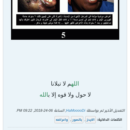
الله
م لا تبلانا
لا حول ولا قوه إلا ب
الله
التعديل الأخير تم بواسطة
HaMooooDi
; الساعة
06-24-2018, 09:22 PM
.
الكلمات الدلالية:
الايدز
,
بالصور
,
واعراضه