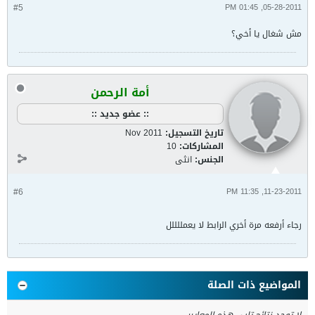
#5
05-28-2011, 01:45 PM
مش شغال يا أخي؟
أمة الرحمن
:: عضو جديد ::
تاريخ التسجيل:
Nov 2011
المشاركات:
10
الجنس:
انثى
#6
11-23-2011, 11:35 PM
رجاء أرفعه مرة أخري الرابط لا يعمللللل
المواضيع ذات الصلة