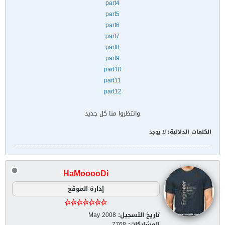
part4
part5
part6
part7
part8
part9
part10
part11
part12
وانتظروا منا كل جديد
الكلمات الدلالية:
لا يوجد
HaMooooDi
إدارة الموقع
تاريخ التسجيل:
May 2008
المشاركات:
7768