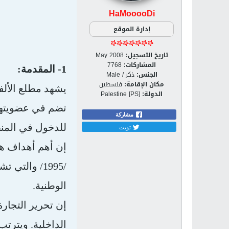
HaMooooDi
إدارة الموقع
تاريخ التسجيل:
May 2008
المشاركات:
7768
1- المقدمة:
الجنس:
ذكر / Male
مكان الإقامة:
فلسطين
يشهد مطلع الألفي
الدولة:
Palestine [PS]
مشاركة
للدخول في المنظ
تويت
إن أهم أهداف هذ
/1995/ والت
الوطنية.
إن تحرير التجار
الداخلية. ويترت