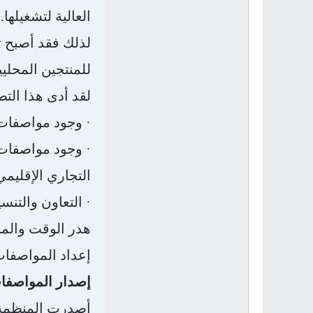
العالية لتشغيلها.
لذلك فقد أصبح تط
للمنتجين المحلي
لقد أدى هذا التط
·
وجود مواصفات 
·
وجود مواصفات ق
التجاري الإقليمي
·
التعاون والتنس
هدر الوقت والما
إعداد المواصفات 
إصدار المواصفا
أصدرت المنظمة ا