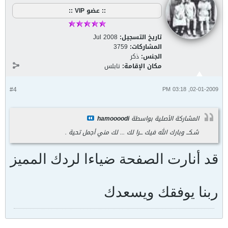
:: عضو VIP ::
تاريخ التسجيل:
Jul 2008
المشاركات:
3759
الجنس:
ذكر
مكان الإقامة:
نابلس
#4
02-01-2009, 03:18 PM
المشاركة الأصلية بواسطة
hamoooodi
شـكــ وبارك الله فيك ـــرا لك ... لك مني أجمل تحية .
قد أنارت الصفحة ضياءا لردك المميز
ربنا يوفقك ويسعدك