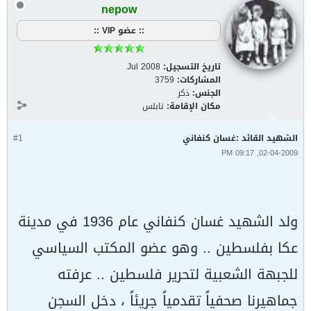
nepow
:: عضو VIP ::
تاريخ التسجيل:
Jul 2008
المشاركات:
3759
الجنس:
ذكر
مكان الإقامة:
نابلس
الشهيد القائد :غسان كنفاني
#1
02-04-2009, 09:17 PM
ولد الشهيد غسان كنفاني عام 1936 في مدينة
عكا بفلسطين .. وهو عضو المكتب السياسي
للجبهة الشعبية لتحرير فلسطين .. عرفته
جماهيرنا صحفياً تقدمياً جريئاً ، دخل السجن