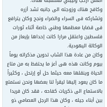
العمل أرحب وليبني مستقبله هناك.
وكافح هناك وزوجته الى جانبه تشد أزره
وتشاركه فى السراء والضراء ونجح وكان يترافع
فى قضايا معظمها وطني خاصة أثناء ثورات
فلسطين واعتقل مرارا كانت إحداها بإيعاز من
الوكالة اليهودية.
وكان من عادة هذا الشاب تدوين مذكراته يوماً
بيوم وكانت هذه هى أعز ما يحتفظ به من متاع
الحياة وينقلها معه حيثما حل أو إرتحل ، وكثيراً
ما كان يعود إليها ليقرأ لنا بعضها ونحن نستمتع
بالاستماع الى ذكريات كفاحه ، فقد كان فريدا
بين أبناء جيله ، وكان هذا الرجل العصامي ذو