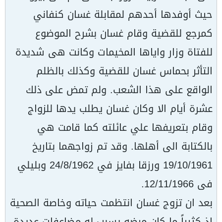
حيث أوفدها أحدهم لمقابلة غسان كنفاني
كمرجع للقضية وقام غسان بشرح الموضوع
للفتاة وزار واياها المخيمات وكانت هى شديدة
التأثر بحماس غسان للقضية وكذلك بالظلم
الواقع على هذا الشعب. ولم تمض على ذلك
عشرة أيام الا وكان غسان يطلب يدها للزواج
وقام بتعريفها علي عائلته كما قامت هي
بالكتابة الى أهلها. وقد تم زواجهما بتاريخ
19/10/1961 ورزقا بفايز في 24/8/1962 وبليلي
فى 12/11/1966.
بعد ان تزوج غسان انتظمت حياته وخاصة الصحية
اذ كثيراً ما كان مرضه يسبب له مضاعفات عديدة