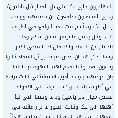
المهاجرون خارج عكا على تل الفخار (تل نابليون)
وخرج المناضلون يدافعون عن مدينتهم ووقف
رجال الأسرة أمام بيت جدنا الواقع في اطراف
البلد وكل يحمل ما تيسر له من سلاح وذلك
للدفاع عن النساء والاطفال اذا اقتضى الامر.
ومما يذكر هنا ان بعض ضباط جيش الانقاذ كانوا
يقفون معنا وكنا نقدم لهم القهوة تباعاعلما
بان فرقتهم بقيادة أديب الشيشكلي كانت ترابط
في أطراف بلدتنا. وكانت تتردد على الأفواه
قصص مجازر دير ياسين ويافا وحيفا التي لجأ
أهلها الى عكا وكانت الصور ما تزار ماثلة فى
الأذهان. فى هذا الجو كان غسان يجلس هادئاً