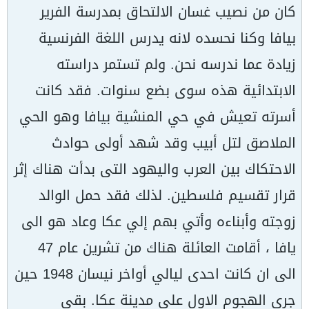
كان من نصيب غسان الالتحاق بمدرسة الفرير
بيافا وكنا نحسده لانه يدرس اللغة الفرنسية
زيادة عما ندرسه نحن. ولم تستمر دراسته
الابتدائية هذه سوى بضع سنوات. فقد كانت
أسرته تعيش في حي المنشية بيافا وهو الحي
الملاصق لتل أبيب وقد شهد أولى حوادث
الاحتكاك بين العرب واليهود التى بدأت هناك إثر
قرار تقسيم فلسطين. لذلك فقد حمل الوالد
زوجته وأبناءه وأتي بهم إلي عكا وعاد هو الى
يافا ، أقامت العائلة هناك من تشرين عام 47
الى ان كانت احدى ليالي أواخر نيسان 1948 حين
جري الهجوم الاول على مدينة عكا. بقي