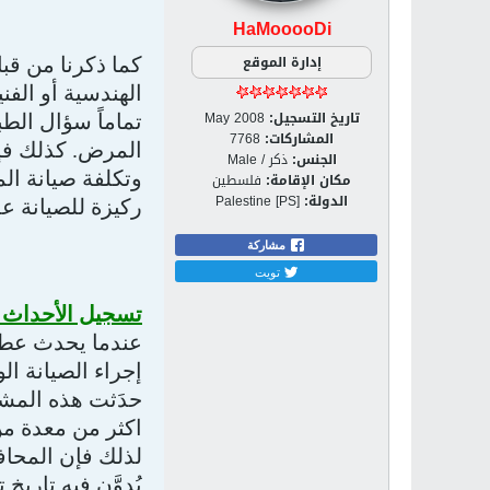
HaMooooDi
إدارة الموقع
كما ذكرنا من قب
الهندسية أو الفن
تاريخ التسجيل:
May 2008
تماماً سؤال الط
المشاركات:
7768
المرض. كذلك فإن
الجنس:
ذكر / Male
وتكلفة صيانة ال
مكان الإقامة:
فلسطين
الدولة:
Palestine [PS]
ركيزة للصيانة ع
مشاركة
تويت
تسجيل الأحداث ا
عندما يحدث عطل 
إجراء الصيانة ا
حدَثت هذه المشك
اكثر من معدة م
لذلك فإن المحاف
يُدوَّن فيه تاري