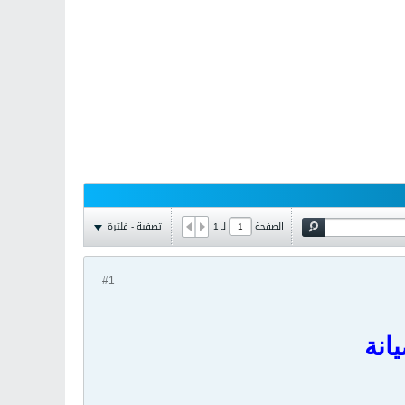
تصفية - فلترة
الصفحة
لـ
1
#1
يانة