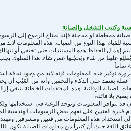
ية وكتيب التشغيل والصيانة
 صيانة مخططة او مفاجئة فإننا نحتاج الرجوع إلى الرسو
ة للقيام بهذا النوع من الصيانة. هذه المعلومات لابد م
ً يتم إهمال الحفاظ هذه المستندات حتى تختفي أو تتهالك و
طلِع عليها من شاء ويَحجُبها عمن شاء. هذا السلوك يجب 
 تماماً
رورة توفير هذه المعلومات فإنه لابد من وجود ثقافة ا
عمله يعتمد على الذكاء والتخمين وأنه من العَيْب أن يح
ات الصيانة الوقائية. هذه المعتقدات الخاطئة ينبغي إزالت
يصبح بلا فائدة
 قد تتوافر المعلومات وتوجد الرغبة في استخدامها ولك
دم قدرة الفنيين على تفهم بعض الرسومات الهندسية المع
لى استخدام هذه المعلومات من فنيين ومشرفين ومهندسين 
عائق اللغة حيث أن كثيراً من معلومات الصيانة تكون باللغة