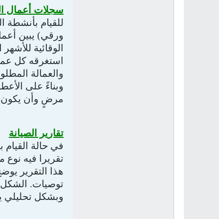
سجلات أعمال ال
للقيام بأنشطة ال
ورقي) يبين أعمال
الوقائية للأشهر ا
استغرقه كل عمل.
والعمالة المطلوب
وبناءً على الأع
مرضٍ وأن يكون إ
تقارير الصيانة
في حالة القيام ب
تقريرا فيه نوع 
هذا التقرير يوضح
توصيات. الشكل ا
وبشكل تحليلي يو