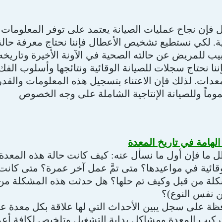
ل فإن نجاح عمليات الصيانة يعتمد على توفر المعلومات
ية. لكي نستطيع تشخيص الأعطال فإننا نحتاج معرفة حالة 
بيب للمريض عن حالته الصحية في الآونة الأخيرة وتاريخه
نا نحتاج سجلات للصيانة الوقائية ونتائجها وأسلوب الفك
معدات. لذلك فإن الاعتناء بتسجيل هذه المعلومات والقد
موماً وللصيانة الإنتاجية الشاملة على وجه الخصوص
لهامة في تاريخ المعدة
ما فإن أول ما نسأل عنه: كيف كانت حالة هذه المعدة خ
لوقائية في مواعيدها؟ متى تمَّ عمل آخر عمرة؟ متى كانت
لة من قبل وكيف تم حلها؟ هل حدثت هذه المشكلة من قب
ن نفس النوع)؟
ظة على سجل يبين الأحداث التي لها علاقة بكل معدة ع
خ تركيب المعدة ومشاكل بداية التشغيل وتلخيص لكافة أعم