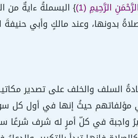
َّحْمَنِ الرَّحِيمِ (1)
} البسملةُ ءايةٌ من ا
لصلاةُ بدونها، وعند مالكٍ وأبي حنيفةَ
دةُ السلف والخلف على تصدير مكاتي
مؤلفاتهم حيثُ إنها في أول كل سورةٍ
يرُ واجبة في كلّ أمرٍ له شرف شرعًا سو