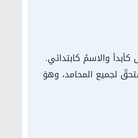
ل كأبدأ والاسمُ كابتدائي.
تحقّ لجميع المحامد، وهوَ