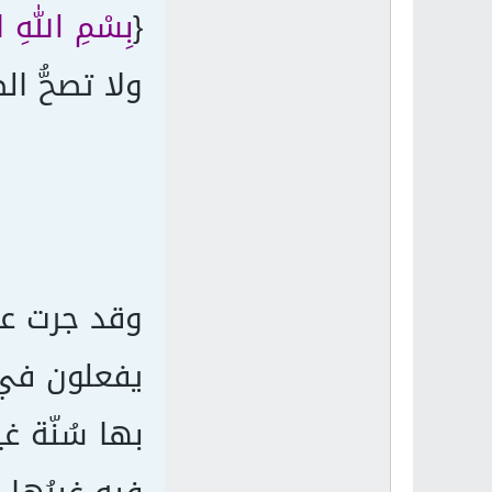
{
بِسْمِ اللهِ الر
ولا تصحُّ ا
وقد جرت عا
يفعلون في 
بها سُنّة غ