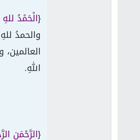
{
الْحَمْدُ للهِ رَ
والحمدُ لله
العالمين، وا
اللهِ.
{
الرَّحْمَنِ الرَّح