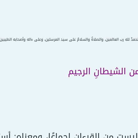
لحمدُ لله رب العالمين، والصلاةُ والسلامُ على سيد المرسلين، وعلى ءاله وأصحابه الطيبين
 من الشيطانِ الرجيم
ليست من القرءانِ إجماعًا، ومعناه: أست