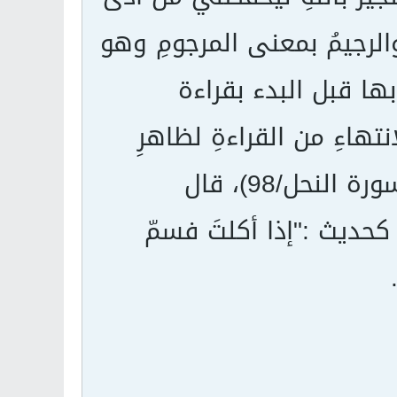
والرجيمُ بمعنى المرجومِ وهو
بها قبل البدء بقراءة
تهاءِ من القراءةِ لظاهرِ
قوله تعالى :{فإذا قرأتَ القرءانَ فاستعذْ بالله} (سورة النحل/98)، قال
 كحديث :"إذا أكلتَ فسمّ