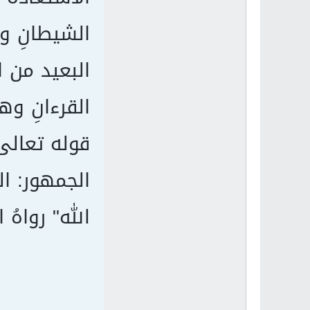
الشيطانِ وه
البعيد من ا
القرءانِ وه
الجمهور: ال
الله" رواهُ ا