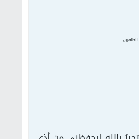
 الطاهرين.
جيرُ باللهِ ليحفظني من أذى