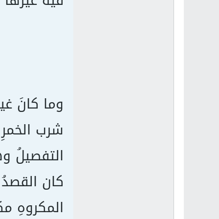
فيه غيرُها ك
وما كانَ غير
شرب الخمرِ ب
التفصيلُ وه
كان القصدُ 
المكروهِ مك