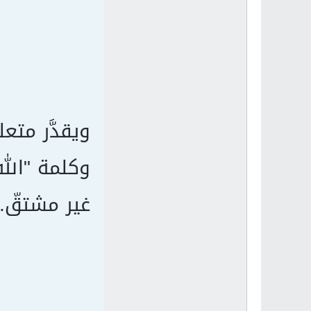
ويقدَّر متع
وكلمة "الله
غير مشتقّ.