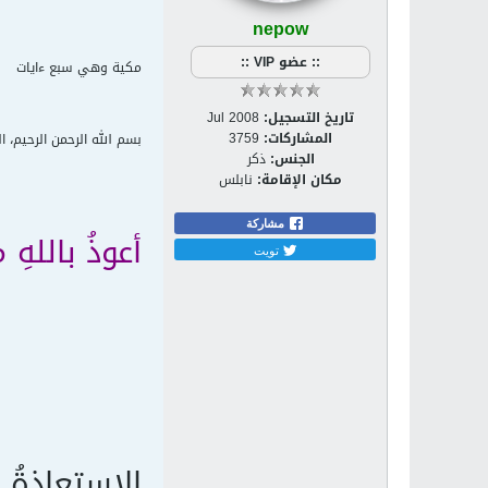
nepow
:: عضو VIP ::
مكية وهي سبع ءايات
تاريخ التسجيل:
Jul 2008
المشاركات:
3759
بسم الله الرحمن الرحيم، ا
الجنس:
ذكر
مكان الإقامة:
نابلس
مشاركة
أعوذُ باللهِ
تويت
الاستعاذةُ 