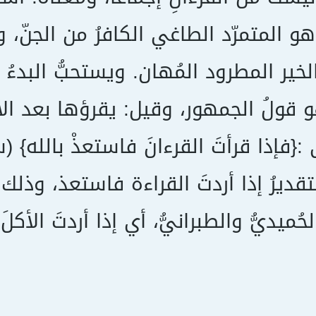
و المتمرّد الطاغي الكافرُ من الجنّ، 
لخير المطرود المُهان. ويستحبُّ البدءُ 
و قولُ الجمهور، وقيل: يقرؤها بعد الان
تقديرُ إذا أردتَ القراءة فاستعذ، وذلك
لحُميديُّ والطبرانيُّ، أي إذا أردتَ الأكلَ.