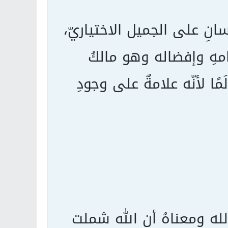
سانِ على الجميل الاختياريّ،
عامهِ وإفضاله وهو مالكُ
ًا لأنّه علامةٌ على وجودِ
الله ومعناهُ أن الله شملت