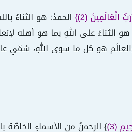
بِّ الْعَالَمِينَ (2)}
الحمدُ: هو الثناءُ بالل
ِ هو الثناءُ على اللهِ بما هو أهله لإن
لعالَم هو كل ما سوى اللهِ، سُمّي عالَم
ِيمِ (3)
} الرحمنُ من الأسماءِ الخاصّة ب