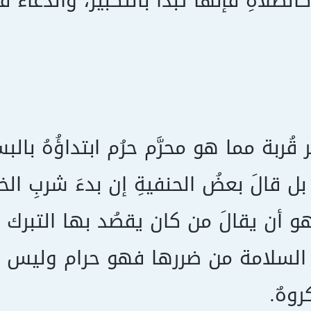
الصلاةِ فإنها تبدأ بالتكبير، والدعاءُ فإن
 قُربة مما هو محرَّم حرُم ابتداؤُهُ بالبس
ل قالَ بعضُ الحنفيةِ إن بدءَ شربِ الخم
و أن يقالَ من كان يقصُد بها التبرك 
السلامة من ضررها فهو حرام وليس كفرً
روهٌ.