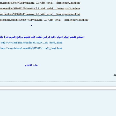
re.com/files/9374658/Primavera_5.0_with_serial___license.part2.rar.html
are.com/files/9380092/Primavera_5.0_with_serial___license.part3.rar.htm
re.com/files/9386632/Primavera_5.0_with_serial___license.part4.rar.html
apidshare.com/files/9389773/Primavera_5.0_with_serial___license.part5.rar.html
+
السلام عليكم اليكم اخوانى الكرام لمن طلب كتب لتعليم برنامج البريمافيرا بالل
http://www.4shared.com/file/9575929/...era_book2.html
http://www.4shared.com/file/9575873/...ra31_book.html
نقلت للافادة
د