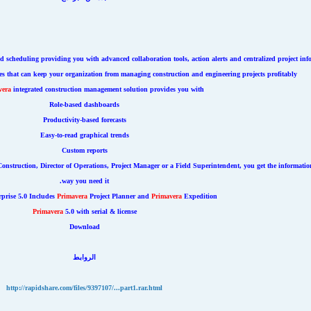
d scheduling providing you with advanced collaboration tools, action alerts and centralized project info
es that can keep your organization from managing construction and engineering projects profitably.
vera
integrated construction management solution provides you with:
Role-based dashboards
Productivity-based forecasts
Easy-to-read graphical trends
Custom reports
 Construction, Director of Operations, Project Manager or a Field Superintendent, you get the informatio
way you need it.
prise 5.0 Includes
Primavera
Project Planner and
Primavera
Expedition
Primavera
5.0 with serial & license
Download
الروابط
http://rapidshare.com/files/9397107/...part1.rar.html