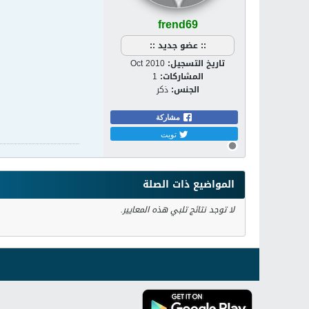
frend69
:: عضو جديد ::
تاريخ التسجيل:
Oct 2010
المشاركات:
1
الجنس:
ذكر
مشاركة
تويت
المواضيع ذات الصلة
لا توجد نتائج تلبي هذه المعايير.