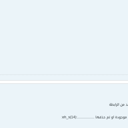
د من الرابطة
 او تم حذفها ....................:eh_s(14):