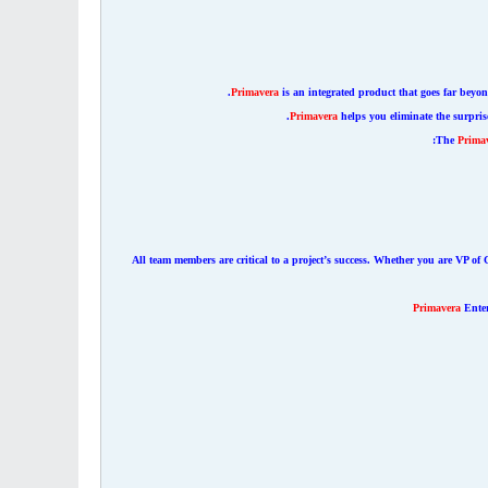
Primavera
is an integrated product that goes far beyon
Primavera
helps you eliminate the surpris
The
Prima
All team members are critical to a project’s success. Whether you are VP of
Primavera
Enter