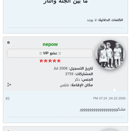
ما
بين
الجنة
والنار
الكلمات الدلالية:
لا يوجد
nepow
:: عضو VIP ::
تاريخ التسجيل:
Jul 2008
المشاركات:
3759
الجنس:
ذكر
مكان الإقامة:
نابلس
#2
04-22-2009, 07:24 PM
مشكوووووووووووووووووور