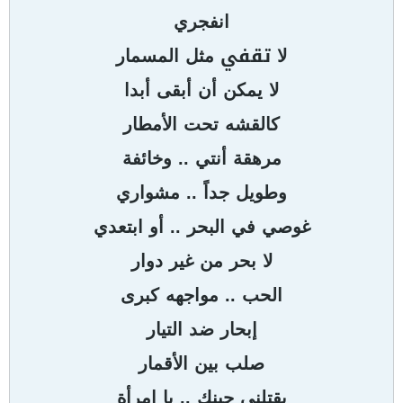
انفجري
تقفي
لا
مثل
المسمار
لا
يمكن
أن
أبقى
أبدا
كالقشه
تحت
الأمطار
..
مرهقة
أنتي
وخائفة
..
وطويل
جداً
مشواري
..
غوصي
في
البحر
أو
ابتعدي
لا
بحر
من
غير
دوار
..
الحب
مواجهه
كبرى
إبحار
ضد
التيار
صلب
بين
الأقمار
..
يقتلني
جبنك
يا
امرأة