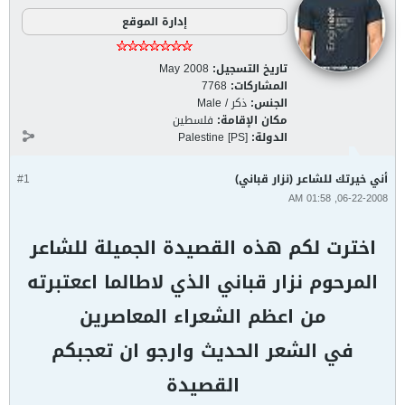
إدارة الموقع
تاريخ التسجيل:
May 2008
المشاركات:
7768
الجنس:
ذكر / Male
مكان الإقامة:
فلسطين
الدولة:
Palestine [PS]
أني خيرتك للشاعر (نزار قباني)
#1
06-22-2008, 01:58 AM
اخترت لكم هذه القصيدة الجميلة للشاعر
المرحوم نزار قباني الذي لاطالما اععتبرته
من اعظم الشعراء المعاصرين
في الشعر الحديث وارجو ان تعجبكم
القصيدة