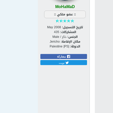
MoHaMaD
:: عضو ملكي ::
تاريخ التسجيل:
May 2008
المشاركات:
435
الجنس:
ذكر / Male
مكان الإقامة:
Jericho
الدولة:
Palestine [PS]
مشاركة
تويت