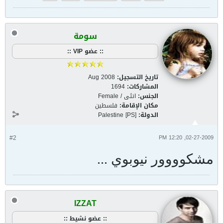
سومة
:: عضو VIP ::
تاريخ التسجيل:
Aug 2008
المشاركات:
1694
الجنس:
انثى / Female
مكان الإقامة:
فلسطين
الدولة:
Palestine [PS]
#2
02-27-2009, 12:20 PM
مشكوووور نيوبوي ...
IZZAT
:: عضو نشيط ::