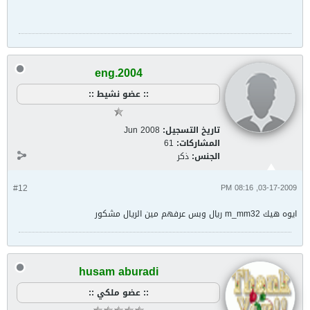
eng.2004
:: عضو نشيط ::
تاريخ التسجيل:
Jun 2008
المشاركات:
61
الجنس:
ذكر
#12
03-17-2009, 08:16 PM
ايوه هيك m_mm32 ريال وبس عرفهم مين الريال مشكور
husam aburadi
:: عضو ملكي ::