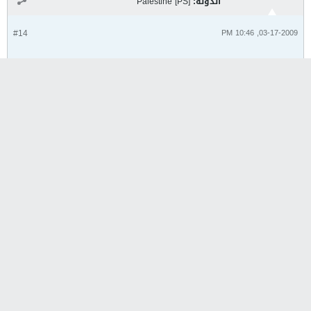
الدولة:
Palestine [PS]
#14
03-17-2009, 10:46 PM
والله لو الريال ضعيف بنحكي
بس المصيبة الريال ممحي عن خارطة كرة
القدم
مثله مثل نادي الزمالك
المواضيع ذات الصلة
لا توجد نتائج تلبي هذه المعايير.