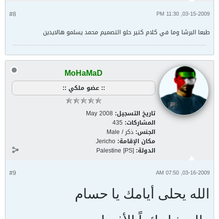
#8
03-15-2009, 11:30 PM
طبعا البرشا وما في كلام كتير حلو التصميم محمد يسلمو هالايدين
MoHaMaD
:: عضو ملكي ::
تاريخ التسجيل:
May 2008
المشاركات:
435
الجنس:
ذكر / Male
مكان الإقامة:
Jericho
الدولة:
Palestine [PS]
#9
03-16-2009, 07:50 AM
الله يحلى أيامك يا حسام