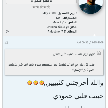
:: عضو ملكي ::
تاريخ التسجيل:
May 2008
المشاركات:
435
الجنس:
ذكر / Male
مكان الإقامة:
Jericho
الدولة:
Palestine [PS]
#3
03-15-2009, 09:38 AM
ايون ايون بلشنا نضارب على بعض
على كل حال مع انو لبرشلونة بس التصميم حلوو لأنك انت يلي عاملوو
مس لأنو لبرشلونة
والله أحرجتني كثيييير,,
حبيب قلبي حمودي