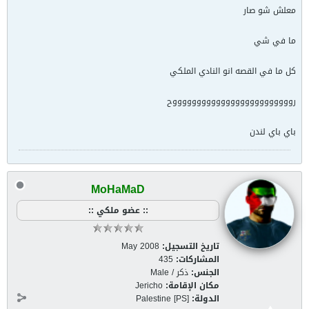
معلش شو صار
ما في شي
كل ما في القصه انو النادي الملكي
روووووووووووووووووووووووووح
باي باي لندن
MoHaMaD
:: عضو ملكي ::
تاريخ التسجيل:
May 2008
المشاركات:
435
الجنس:
ذكر / Male
مكان الإقامة:
Jericho
الدولة:
Palestine [PS]