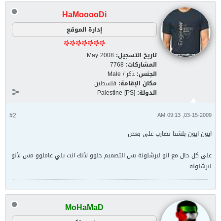
HaMooooDi
إدارة الموقع
تاريخ التسجيل:
May 2008
المشاركات:
7768
الجنس:
ذكر / Male
مكان الإقامة:
فلسطين
الدولة:
Palestine [PS]
#2
03-15-2009, 09:13 AM
ايون ايون بلشنا نضارب على بعض
على كل حال مع انو لبرشلونة بس التصميم حلوو لأنك انت يلي عاملوو مس لأنو
لبرشلونة
MoHaMaD