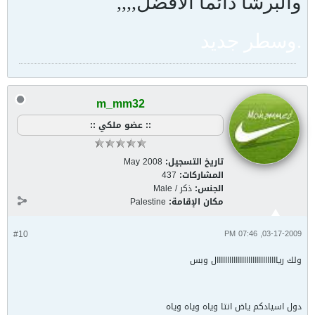
والبرشا دائماً الأفضل,,,,
.وسطر جديد
m_mm32
:: عضو ملكي ::
تاريخ التسجيل:
May 2008
المشاركات:
437
الجنس:
ذكر / Male
مكان الإقامة:
Palestine
#10
03-17-2009, 07:46 PM
ولك ريااااااااااااااااااااااااااااال وبس
دول اسيادكم ياض انتا وياه وياه وياه