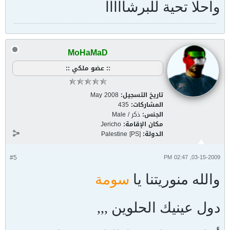
واحلا تحية للبرشااااا
MoHaMaD
:: عضو ملكي ::
تاريخ التسجيل:
May 2008
المشاركات:
435
الجنس:
ذكر / Male
مكان الإقامة:
Jericho
الدولة:
Palestine [PS]
#5
03-15-2009, 02:47 PM
والله منوريتنا يا
سومة
دول عينيك الحلوين ,,,