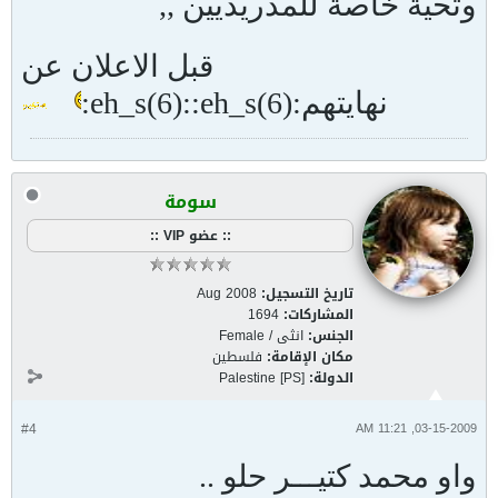
وتحية خاصة للمدريديين ,,
قبل الاعلان عن
نهايتهم:eh_s(6)::eh_s(6):
سومة
:: عضو VIP ::
تاريخ التسجيل:
Aug 2008
المشاركات:
1694
الجنس:
انثى / Female
مكان الإقامة:
فلسطين
الدولة:
Palestine [PS]
#4
03-15-2009, 11:21 AM
واو محمد كتيـــر حلو ..