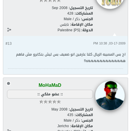
تاريخ التسجيل:
Sep 2008
المشاركات:
428
الجنس:
ذكر / Male
مكان الإقامة:
نابلس
الدولة:
Palestine [PS]
#13
03-17-2009, 10:38 PM
اخ بس المصيبه الريال كلنا عارفين انو ضعيف بس ليش بتكابرو مش فاهم
هههههههههههههه!!
MoHaMaD
:: عضو ملكي ::
تاريخ التسجيل:
May 2008
المشاركات:
435
الجنس:
ذكر / Male
مكان الإقامة:
Jericho