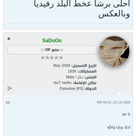
أحلى برشا عخط البلد رفيديا
وبالعكس
SaDoOo
:: عضو VIP ::
تاريخ التسجيل:
May 2008
المشاركات:
1836
الجنس:
ذكر / Male
مكان الإقامة:
NoT HeRe
الدولة:
Palestine [PS]
#6
03-15-2009, 06:02 PM
يا عم
احلا برشا والله