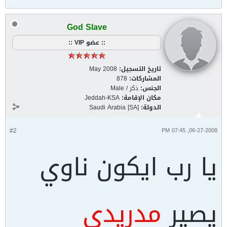
God Slave
:: عضو VIP ::
تاريخ التسجيل:
May 2008
المشاركات:
878
الجنس:
ذكر / Male
مكان الإقامة:
Jeddah-KSA
الدولة:
Saudi Arabia [SA]
#2
06-27-2008, 07:45 PM
يا رب ايكون ناوي
يصير
مد
ريدي