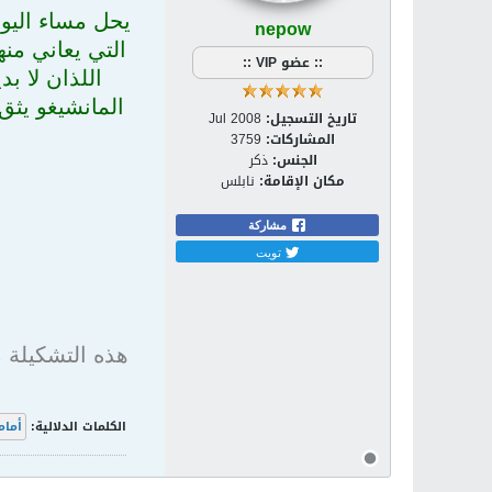
يحل مساء اليوم
nepow
التي يعاني من
:: عضو VIP ::
اللذان لا ب
المانشيغو يثق
تاريخ التسجيل:
Jul 2008
المشاركات:
3759
الجنس:
ذكر
مكان الإقامة:
نابلس
مشاركة
تويت
هذه التشكيلة 
الكلمات الدلالية:
أمام