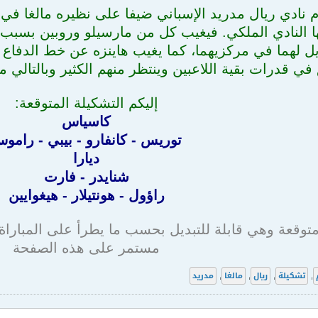
 نادي ريال مدريد الإسباني ضيفا على نظيره مالغا في م
ها النادي الملكي. فيغيب كل من مارسيلو وروبين بسبب 
ديل لهما في مركزيهما، كما يغيب هاينزه عن خط الدفاع 
 في قدرات بقية اللاعبين وينتظر منهم الكثير وبالتالي
إليكم التشكيلة المتوقعة:
كاسياس
توريس - كانفارو - بيبي - رامو
ديارا
شنايدر - فارت
راؤول - هونتيلار - هيغوايين
متوقعة وهي قابلة للتبديل بحسب ما يطرأ على المبارا
مستمر على هذه الصفحة
,
تشكيلة
,
ريال
,
مالغا
,
مدريد