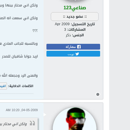
ولكن اني محتار بينها وبي
صناعي123
:: عضو جديد ::
ولكن اني سمعت انه الصن
تاريخ التسجيل:
Apr 2009
المشاركات:
3
؟؟؟
الجنس:
ذكر
وبالنسبه للجانب المادي
مشاركة
تويت
اريد جوابا شافيان للصدر
واتمنى الرد وججعله الله
الكلمات الدلالية:
افيد
04-05-2009, 10:20 AM
ولكن اني محتار بي