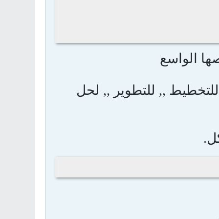
ها الواسع
خطيط ,, للتطوير ,, لحل
ل.