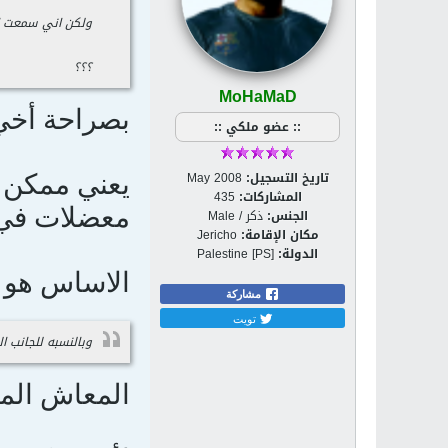
ولكن اني سمعت ان
؟؟؟
MoHaMaD
بصراحة أخي 
:: عضو ملكي ::
تاريخ التسجيل:
May 2008
يعني ممكن ت
المشاركات:
435
معضلات في 
الجنس:
ذكر / Male
مكان الإقامة:
Jericho
الدولة:
Palestine [PS]
الاساس هو ع
مشاركة
تويت
وبالنسبه للجانب
المعاش الما