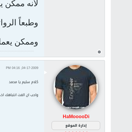
لأنه ممكن ي
وطبعاً الرو
وممكن يعمل
04-17-2009, 04:16 PM
كلام سليم يا محمد
واحب ان الفت انتباهك اخي 
HaMooooDi
إدارة الموقع