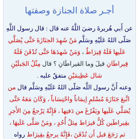
أجـر صلاة الجنازة وصفتها
عن أَبي هُريرةَ رضيَ اللَّهُ عنه قال : قال رسول اللَّهِ
صَلّى اللهُ عَلَيْهِ وسَلَّم
مَنْ شَهِدَ الجنَازَةَ حَتَّى يُصَلَّي
عَلَيها فَلَهُ قِيرَاطٌ
،
وَمَنْ شَهدَهَا حَتَّى تُدْفَنَ فَلَهُ
قِيراطَانِ
قيلَ وما القيراطَانِ ؟ قال
مِثْلُ الجَبلَيْنِ
شال عَظِيمَيْنِ
متفقٌ عليه .
وعنه أَنَّ رسول اللَّه صَلّى اللهُ عَلَيْهِ وسَلَّم قال
من
اتَّبعَ جَنَازَةَ مُسْلمٍ إيمَاناً واحْتِسَاباً ، وَكَانَ مَعَهُ حَتَّى
يُصَلَّي عَلَيها ويَفْرُغَ من دَفنِها ،
فَإِنَّهُ يَرْجعُ مِنَ الأَجرِ
بقِيراطَين كُلُّ قيرَاط مِثلُ أُحُدٍ ، ومَنْ صَلَّى عَلَيهَا ،
ثم رَجَعَ قبل أَن تُدْفَنَ ،فَإِنَّهُ يرجعُ بقِيرَاط
رواه