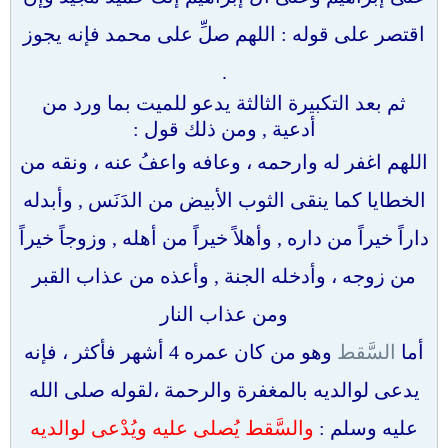
اقتصر على قوله : اللهم صلِّ على محمد فإنه يجوز
.
ثم بعد التكبيرة الثالثة يدعو للميت بما ورد من
أدعية , ومن ذلك قول :
اللهم اغفر له وارحمه ، وعافه واعفُ عنه ، ونقه من
الخطايا كما ينقى الثوب الأبيض من الدَنَس , وأبدله
داراً خيراً من داره , وأهلاً خيراً من أهله , وزوجاً خيراً
من زوجه ، وأدخله الجنة , وأعذه من عذاب القبر
ومن عذاب النار
أما
السَّقط
وهو من كان عمره 4 أشهر فأكثر ، فإنه
يدعى لوالديه بالمغفرة والرحمة ،لقوله صلى الله
عليه وسلم :
والسَّقط يُصلى عليه ويُدْعى لوالديه