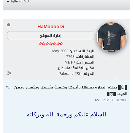
تصفية - فلترة
HaMooooDi
إدارة الموقع
تاريخ التسجيل:
May 2008
المشاركات:
7768
الجنس:
ذكر / Male
مكان الإقامة:
فلسطين
الدولة:
Palestine [PS]
█۞█ صــلاة الجنـازه صفتهـا وأجـرها وكيفيـة تغـسيل وتكفيـن ودفـن
#1
الميـت █۞█
06-28-2008, 02:12 AM
السلام عليكم ورحمة الله وبركاته