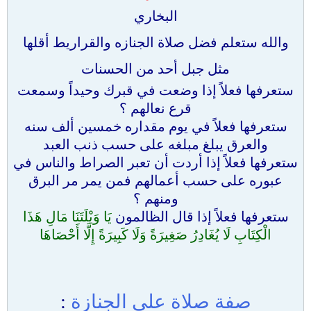
البخاري
والله ستعلم فضل صلاة الجنازه والقراريط أقلها
مثل جبل أحد من الحسنات
ستعرفها فعلاً إذا وضعت في قبرك وحيداً وسمعت
قرع نعالهم ؟
ستعرفها فعلاً في يوم مقداره خمسين ألف سنه
والعرق يبلغ مبلغه على حسب ذنب العبد
ستعرفها فعلاً إذا أردت أن تعبر الصراط والناس في
عبوره على حسب أعمالهم فمن يمر مر البرق
ومنهم ؟
ستعرفها فعلاً إذا قال الظالمون
يَا وَيْلَتَنَا مَالِ هَذَا
الْكِتَابِ لَا يُغَادِرُ صَغِيرَةً وَلَا كَبِيرَةً إِلَّا أَحْصَاهَا
صفة صلاة على الجنازة
: