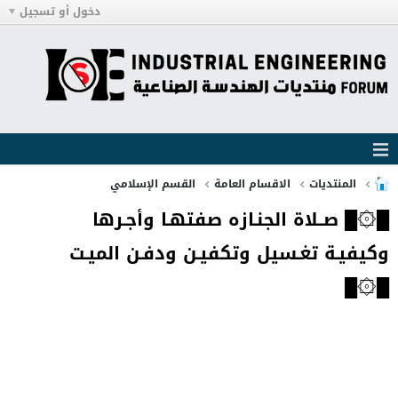
دخول أو تسجيل
المنتديات
الاقسام العامة
القسم الإسلامي
█۞█ صــلاة الجنـازه صفتهـا وأجـرها
وكيفيـة تغـسيل وتكفيـن ودفـن الميـت
█۞█