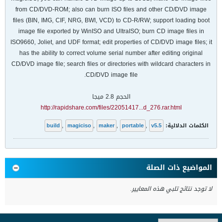
from CD/DVD-ROM; also can burn ISO files and other CD/DVD image
files (BIN, IMG, CIF, NRG, BWI, VCD) to CD-R/RW; support loading boot
image file exported by WinISO and UltraISO; burn CD image files in
ISO9660, Joliet, and UDF format; edit properties of CD/DVD image files; it
has the ability to correct volume serial number after editing original
CD/DVD image file; search files or directories with wildcard characters in
CD/DVD image file.
الحجم 2.8 ميجا
http://rapidshare.com/files/22051417...d_276.rar.html
الكلمات الدلالية:
v5.5
,
portable
,
maker
,
magiciso
,
build
المواضيع ذات الصلة
لا توجد نتائج تلبي هذه المعايير.