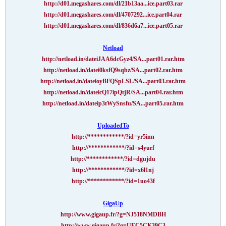
http://d01.megashares.com/dl/21b13aa...ice.part03.rar
http://d01.megashares.com/dl/4707292...ice.part04.rar
http://d01.megashares.com/dl/836d6a7...ice.part05.rar
Netload
http://netload.in/dateiJAA6dcGyz4/SA...part01.rar.htm
http://netload.in/datei0ksfQ9sqbz/SA...part02.rar.htm
http://netload.in/dateioyBFQSpLSL/SA...part03.rar.htm
http://netload.in/dateicQ17ipQtjR/SA...part04.rar.htm
http://netload.in/dateip3tWySnsfu/SA...part05.rar.htm
UploadedTo
http://************/?id=yr5inn
http://************/?id=s4yurf
http://************/?id=dgujdu
http://************/?id=x6l1nj
http://************/?id=1uo43f
GigaUp
http://www.gigaup.fr/?g=NJ518NMDBH
http://www.gigaup.fr/?g=UEC5CK39C3