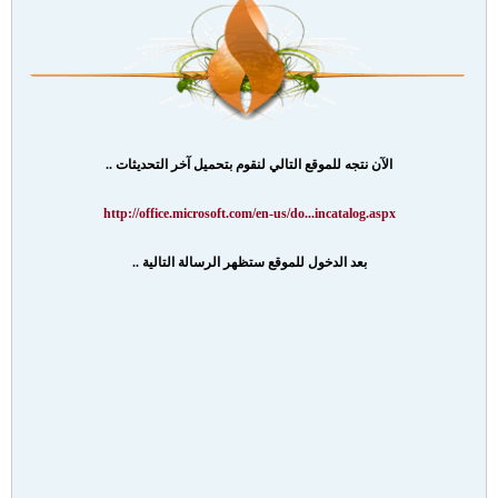
الآن نتجه للموقع التالي لنقوم بتحميل آخر التحديثات ..
http://office.microsoft.com/en-us/do...incatalog.aspx
بعد الدخول للموقع ستظهر الرسالة التالية ..