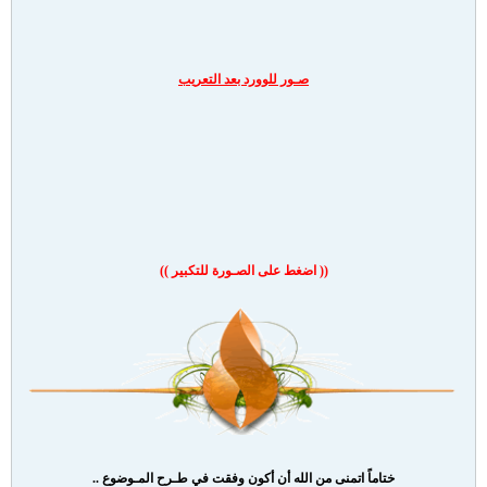
صـور للوورد بعد التعريب
(( اضغط على الصـورة للتكبير ))
ختاماً اتمنى من الله أن أكون وفقت في طـرح المـوضوع ..