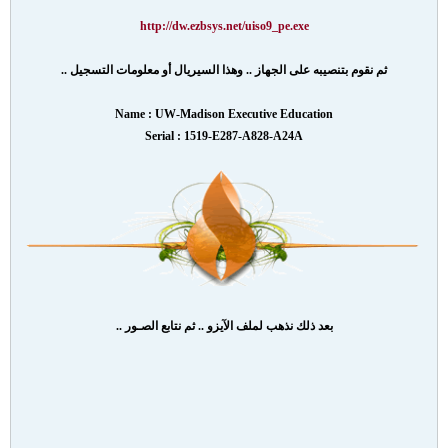
http://dw.ezbsys.net/uiso9_pe.exe
ثم نقوم بتنصيبه على الجهاز .. وهذا السيريال أو معلومات التسجيل ..
Name : UW-Madison Executive Education
Serial : 1519-E287-A828-A24A
بعد ذلك نذهب لملف الآيزو .. ثم نتابع الصـور ..