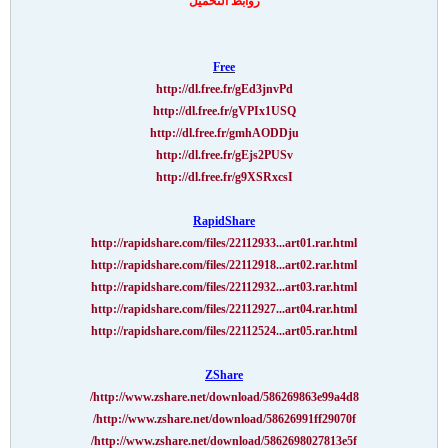
روابط التحميل
Free
http://dl.free.fr/gEd3jnvPd
http://dl.free.fr/gVPIx1USQ
http://dl.free.fr/gmhAODDju
http://dl.free.fr/gEjs2PUSv
http://dl.free.fr/g9XSRxcsI
RapidShare
http://rapidshare.com/files/22112933...art01.rar.html
http://rapidshare.com/files/22112918...art02.rar.html
http://rapidshare.com/files/22112932...art03.rar.html
http://rapidshare.com/files/22112927...art04.rar.html
http://rapidshare.com/files/22112524...art05.rar.html
ZShare
http://www.zshare.net/download/586269863e99a4d8/
http://www.zshare.net/download/58626991ff29070f/
http://www.zshare.net/download/5862698027813e5f/