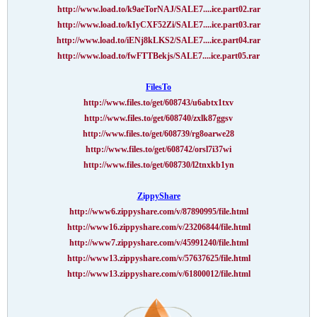
http://www.load.to/k9aeTorNAJ/SALE7....ice.part02.rar
http://www.load.to/kIyCXF52Zi/SALE7....ice.part03.rar
http://www.load.to/iENj8kLKS2/SALE7....ice.part04.rar
http://www.load.to/fwFTTBekjs/SALE7....ice.part05.rar
FilesTo
http://www.files.to/get/608743/u6abtx1txv
http://www.files.to/get/608740/zxlk87ggsv
http://www.files.to/get/608739/rg8oarwe28
http://www.files.to/get/608742/orsl7i37wi
http://www.files.to/get/608730/l2tnxkb1yn
ZippyShare
http://www6.zippyshare.com/v/87890995/file.html
http://www16.zippyshare.com/v/23206844/file.html
http://www7.zippyshare.com/v/45991240/file.html
http://www13.zippyshare.com/v/57637625/file.html
http://www13.zippyshare.com/v/61800012/file.html