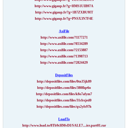
http://www.gigaup.fr/?g=HMS1UIB97A
http://www.gigaup.fr/?g=1B7ZXBU9IT
http://www.gigaup.fr/?g=PNSX3N7F4E
AxiFile
http://www.axifile.com/?1177271
http://www.axifile.com/?8534289
http://www.axifile.com/?2153887
http://www.axifile.com/?1398713
http://www.axifile.com/?2824429
DepositFiles
http://depositfiles.com/files/0tn35jk89
http://depositfiles.com/files/380flqe6o
http://depositfiles.com/files/k8o7afym7
http://depositfiles.com/files/31cbxjed0
http://depositfiles.com/files/qx2yfs97h
LoadTo
http://www.load.to/8Tb9cHMvDI/SALE7....ice.part01.rar