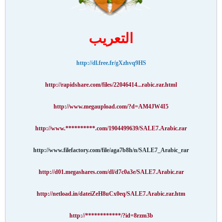
التعريب
http://dl.free.fr/gXzhvq9HS
http://rapidshare.com/files/22046414...rabic.rar.html
http://www.megaupload.com/?d=AM4JW4I5
http://www.**********.com/1904499639/SALE7.Arabic.rar
http://www.filefactory.com/file/aga7b8h/n/SALE7_Arabic_rar
http://d01.megashares.com/dl/d7c0a3e/SALE7.Arabic.rar
http://netload.in/dateiZeH8uCx0eq/SALE7.Arabic.rar.htm
http://************/?id=8rzm3b