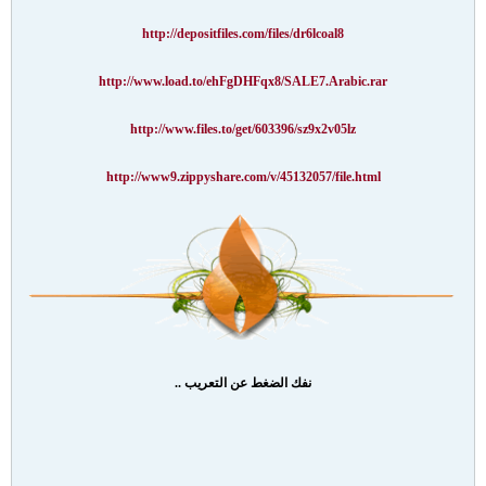
http://depositfiles.com/files/dr6lcoal8
http://www.load.to/ehFgDHFqx8/SALE7.Arabic.rar
http://www.files.to/get/603396/sz9x2v05lz
http://www9.zippyshare.com/v/45132057/file.html
نفك الضغط عن التعريب ..