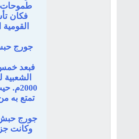
طموحات ور
فكان تأ
القومية 
جورج حبش.
فبعد خمس 
2000م.
تمتع به من
جورج حبش..
وكانت جزء