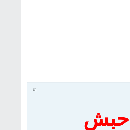
#1
 حبش