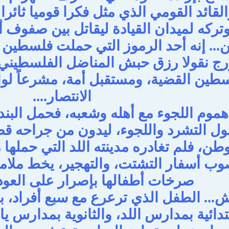
والقائد القومي الذي مثل فكرا قوميا ثائ
تركه لميدان القيادة ليقاتل بين صفوف 
.. إنه أحد الرموز التي حملت فلسطين هما
ورج نقولا رزق حبش المناضل الفلسطيني
ين القضية، ومستقبل أمة، مشرعاً لواء إ
الانتصار....
هموم اللجوء مع أهله وشعبه، فحمل البند
 التشرد واللجوء، ليدون من جراحه قصة
لوطن، فلم تغادره مدينته اللد التي حمل
وب أسفار التشتت، والتهجير، يخط ملامح
صرخات أطفالها بإصرار على العودة
.. الطفل الذي ترعرع مع سبع أفراد، بعا
بتدائية بمدارس اللد، والثانوية بمدارس 