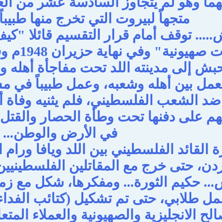
متجهاً لبيروت التي تخرج منها طبيباً عام 
... توقف أمام قرار التقسيم قائلا "كيف 
من عصابا
ش إلى مدينته اللد تحت مفاجأة أهله ووا
يعمل بين أهله وشعبه، وعمل طبيباً في 
ضد الشعب الفلسطيني، فلم يثنيه وفاة أ
م على دفنها تحت وطأة الحصار والقتل ا
في الأرض والوطن...
 القائد الفلسطيني بين اللد ويافا ورام 
دن، حتى خرج مع المقاتلين الفلسطينيين ب
. حكيم الثورة... ومفكرها، شكل مع زمل
 طلابي، حتى تم تشكيل (كتائب الفداء 
 الانجليزية والصهيونية والعملاء المتعا