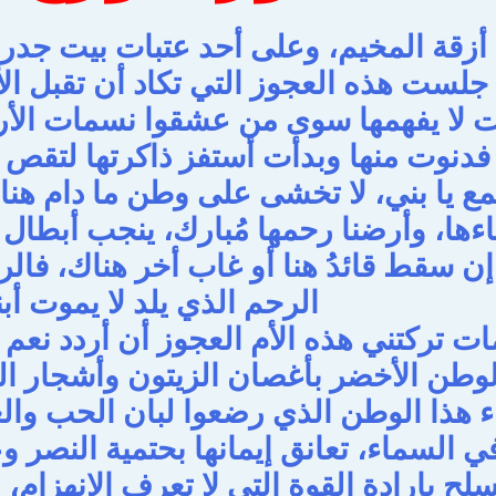
أزقة المخيم، وعلى أحد عتبات بيت جدرا
 جلست هذه العجوز التي تكاد أن تقبل ا
رات لا يفهمها سوى من عشقوا نسمات الأ
. فدنوت منها وبدأت أستفز ذاكرتها لتقص 
ع يا بني، لا تخشى على وطن ما دام هناك
ا، وأرضنا رحمها مُبارك، ينجب أبطال و
إن سقط قائدُ هنا أو غاب أخر هناك، فالر
الرحم الذي يلد لا يموت أبن
ات تركتني هذه الأم العجوز أن أردد نعم 
وطن الأخضر بأغصان الزيتون وأشجار الب
اء هذا الوطن الذي رضعوا لبان الحب وا
 في السماء، تعانق إيمانها بحتمية النصر و
سلح بإرادة القوة التي لا تعرف الانهزام