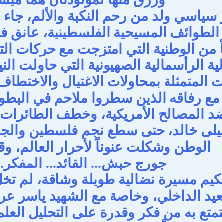
سياسي ولد من رحم النكبة والألم، جاء ي
لطوائف المسيحية الفلسطينية، عانق فلس
 من الوطنية التي امتزجت مع حركات ال
لية الرأسمالية الصهيونية التي حاولت الن
 المتمثلة بمحاولات الاغتيال والاختطاف
مع رفاقه الذين سطروا ملاحم في البطول
 المصالح الأمريكية، وخطف الطائرات ال
ليلى خالد، حتى سطع نجم فلسطين والجبه
الوطن وشكلت عنوناً لأحرار العالم، وقبل
جورج حبش... القائد... المفكر... 
يم مسيرة نضالية طويلة وشاقة، لم تخلِ
يد الداخلي، وخاصة مع الشهيد ياسر عر
يتمتع به من فكر وقدرة على التحليل ال