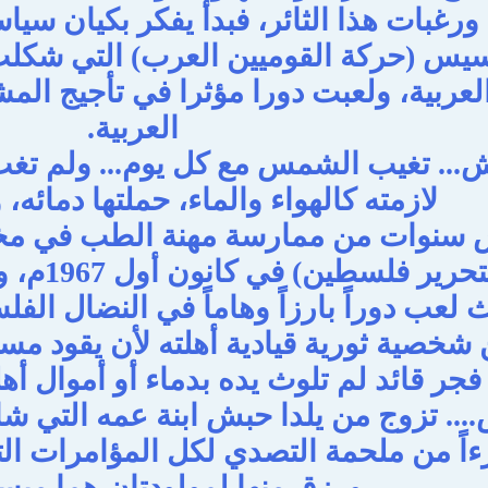
غبات هذا الثائر، فبدأ يفكر بكيان س
سيس (حركة القوميين العرب) التي شكلت 
العربية، ولعبت دورا مؤثرا في تأجيج ال
العربية.
.. تغيب الشمس مع كل يوم... ولم تغب
لازمته كالهواء والماء، حملتها دمائه، 
سنوات من ممارسة مهنة الطب في مخي
الشعبية ل
 حيث لعب دوراً بارزاً وهاماً في النضال ا
 شخصية ثورية قيادية أهلته لأن يقود مسي
فجر قائد لم تلوث يده بدماء أو أموال أهل
.. تزوج من يلدا حبش ابنة عمه التي شار
اً من ملحمة التصدي لكل المؤامرات الت
ورزق منها لمولودتان هما ميس