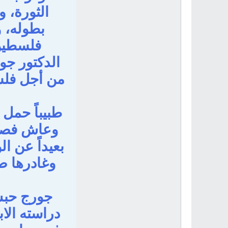
الثورة، 
بطوله، و
فلسطين.
الدكتور ج
من أجل فلسط
طبيباً حمل 
وعاش فصول
بعيداً عن ا
وغادرها ص
جورج حبش.
دراسته الا