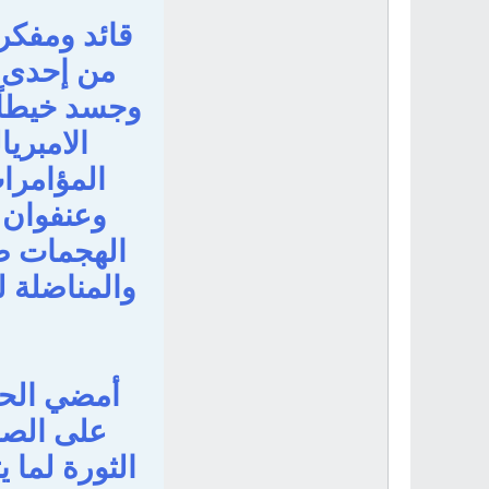
قائد ومفكر 
من إحدى ا
وجسد خيطاً
الامبريا
المؤامرات
وعنفوان 
الهجمات ضد
والمناضلة 
أمضي الحك
على الصع
الثورة لما 