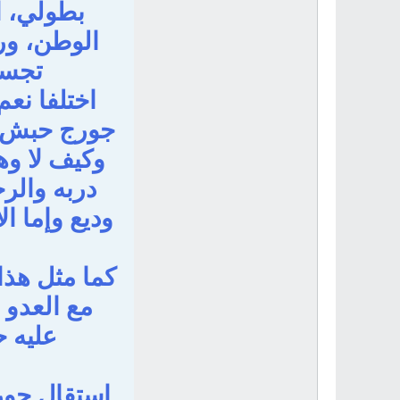
بطولي، اخ
الوطن، ور
تجسي
اختلفا نعم
جورج حبش ال
وكيف لا وه
دربه والرج
وديع وإما ا
كما مثل هذا
مع العدو 
عليه 