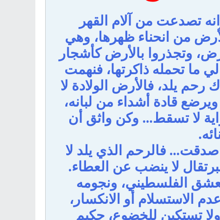
نه تصدعت من آلام القهر
لأرض من انحناء ظهرها، وهي
رض، وتجذروا بالأرض كأشجار
لي ما تحمله ذاكرتها، فنهمت
 رحم يلد، فالأرض الولادة لا
يرضع قادة أشداء من لبانه،
اية لا تسقط... وكن واثق أن
ائه.
صدقت... فالرحم الذي يلد لا
رتقال لا ينضب عن العطاء.
لعشق الفلسطيني، ونجومه
عدم الاستسلام أو الانكسار،
، ولا تستكين للخضوع، حكيم