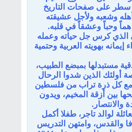
را سطر على صفحات التاريخ
أهله وشعبه ولأجل عشيقته
ً وحباً وعشقاً في قلبه.
 الذي كرس جل حياته وعمله
يمانه بهويته العربية وحتمية
قية مستبدلها بمبضع الطبيب،
 أولئك الذين شدوا الرحال
ها مع كل ذرة تراب من فلسطين
ها بين أزقة المخيم، ويدون
 والانتصار.
ئلة لوالد تاجر، طفلا أكمل
يافا والقدس، وامتهن التدريس