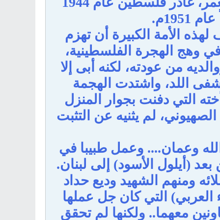
في مدارسهما وهو لم يتجاوز السادسة عشر من العمر، غادر فلسطين عام 1944
1951م.
لهذه الأمة الكبيرة أن تهزم
ت صهيونية" وفي نهاية حزيران 1948م وفي وهج الهجرة الفلسطينية،
لديه من عودته، لكنه أبى إلا
مشفى اللد، واشتدت الهجمة
خته التي دفنت بجوار المنزل
لصهيوني، لم يثنيه عن التثبت
الله وعمان.... وعمل طبيبا في
عد (أيلول الأسود) إلى لبنان.
ائه ومنهم الشهيد وديع حداد
العربي) التي كان جل عملها
ونين معهما.. ولكنها لم تحقق