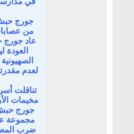
جورج حبش..
عاد جورج حب
العودة ل
الصهيونية 
لعدم مقدرته
تناقلت أسرة
مخيمات الأر
جورج حبش..
مجموعة عمل
ضرب المصالح