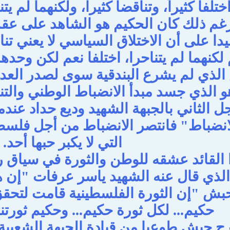
تلفا كثيراً، وتناقضا كثيرا، ولكنهما لم 
غم ذلك كان الحكيم هو الشاهد على عقد
دا على أن الاختلاق السياسي لا يعني تن
 لكنهما لم يتناحرا، اختلفا نعم لكن وحده
ذي لم يشرع البندقية سوى لصدر العدو 
و الذي جسد مبدأ الانضباط الوطني وال
ل الثاني بالجبهة الشهيد وديع حداد عند
لانضباط" فانتصر الانضباط من أجل فلس
التي لا يكبر حبها أحد.
 القائد عشقه للوطن والثورة في سياق ر
الذي قال عنه الشهيد ياسر عرفات "إن ه
حبش "إن الثورة الفلسطينية قامت لتحقق
حكيم... لكل ثورة حكيم... وحكيم ثورتن