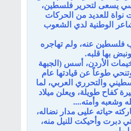
ياسي يسعى لتحرير فلسطين،
نواة للعديد من الحركات
مشاعر الوطنية لدي الشعوب
 فلسطين عنه، ولم تهاجره
ونبض بها قلبه.
مات الأردن، أسس (الجبهة
تحرير فلسطين) في كانون أول 1967م، وتنحي طوعاً عن قيادتها عام
لفلسطيني والتحرري العربي، لما
رة كفاح طويلة، ويعلن ميلاد
ه وشعبه وأمته....
كته حياته عليى مدار نضاله،
ي دبرت وأحيكت للنيل منه،
ا ولمى.