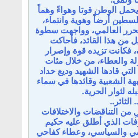
حمل الوطن قوتا وهواءً وهماً
طين أرضاً وهوية وانتماء،
تحرر العالمي، وواجهت سطوة
يل من هذا القائد، فأحاكت
، فكانت تزيده قوة وإصرار
ة والعطاء، من خلال مئات
تي قادها الشهيد وديع حداد
ة الشعبية وقائدها في سماء
ه لثوار الحرية.
الثائر..
 من التناقضات والاختلافات
فات الذي أطلق عليه حكيم
علمي والسياسي، وعطاء كفاحي