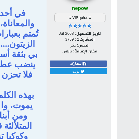
nepow
في أحد 
:: عضو VIP ::
والمعاناة،
تُمتم بعبا
تاريخ التسجيل:
Jul 2008
المشاركات:
3759
الزيتون...
الجنس:
ذكر
مكان الإقامة:
نابلس
بي بثقة أسم
ينضب عطاءه
مشاركة
تويت
فلا تحزن 
بهذه الكلم
يموت، وال
ومن أبن
المتلألئة
وكوكبا ت