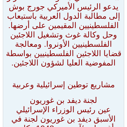
يدعو الرئيس الأميركي جورج بوش
إلى مطالبة الدول العربية باستيعاب
الفلسطينيين المقيمين على أرضها.
وحل وكالة غوث وتشغيل اللاجئين
الفلسطينيين الأونروا. ومعالجة
قضايا اللاجئين الفلسطينيين بواسطة
المفوضية العليا لشؤون اللاجئين.
مشاريع توطين إسرائيلية وعربية
لجنة ديفد بن غوريون
عين رئيس الوزراء الإسرائيلي
الأسبق ديفد بن غوريون لجنة في