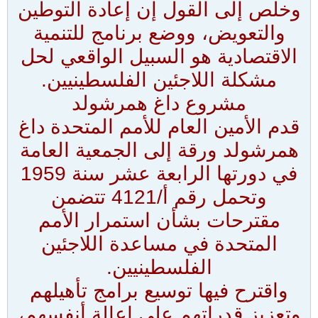
وخلص إلى القول إن إعادة التوطين
والتعويض، ووضع برنامج للتنمية
الاقتصادية هو السبيل الواقعي لحل
مشكلة اللاجئين الفلسطينيين.
مشروع داغ همرشولد
قدم الأمين العام للأمم المتحدة داغ
همرشولد ورقة إلى الجمعية العامة
في دورتها الرابعة عشر سنة 1959
وتحمل رقم أ/4121 تتضمن
مقترحات بشأن استمرار الأمم
المتحدة في مساعدة اللاجئين
الفلسطينيين.
واقترح فيها توسيع برامج تأهيلهم
وتعزيز قدراتهم على إعالة أنفسهم،