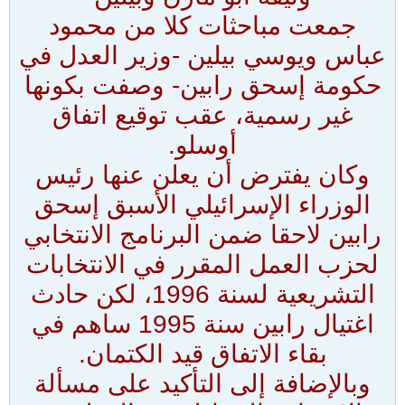
جمعت مباحثات كلا من محمود
عباس ويوسي بيلين -وزير العدل في
حكومة إسحق رابين- وصفت بكونها
غير رسمية، عقب توقيع اتفاق
أوسلو.
وكان يفترض أن يعلن عنها رئيس
الوزراء الإسرائيلي الأسبق إسحق
رابين لاحقا ضمن البرنامج الانتخابي
لحزب العمل المقرر في الانتخابات
التشريعية لسنة 1996، لكن حادث
اغتيال رابين سنة 1995 ساهم في
بقاء الاتفاق قيد الكتمان.
وبالإضافة إلى التأكيد على مسألة